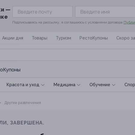
ки —
ике
Подписываясь на рассылку, я соглашаюсь с условиями договора
Публи
Акции дня
Товары
Туризм
РестоКупоны
Скоро з
оКупоны
Красота и уход
Медицина
Обучение
Спoр
Другие развлечения
ЛИ, ЗАВЕРШЕНА.