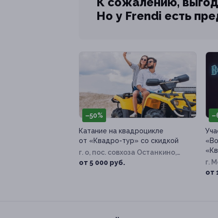
К сожалению, выгод
Но у Frendi есть пр
–50%
–
Катание на квадроцикле
Уча
от «Квадро-тур» со скидкой
«Во
«Кв
г. о, пос. совхоза Останкино,
Дорожная ул, д. 26а
г. М
от 5 000 руб.
от 