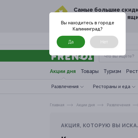
Cамые большие скид
в твоём почтовом ящ
Вы находитесь в городе
Калининград
?
Москва
Да
Нет
Акции дня
Товары
Туризм
Рест
Развлечения
Рестораны и еда
Главная
Акции дня
Развлечения
АКЦИЯ, КОТОРУЮ ВЫ ИСКА