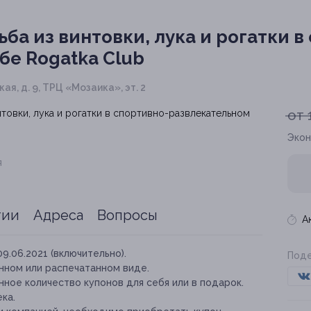
ба из винтовки, лука и рогатки в
бе Rogatka Club
кая, д. 9, ТРЦ «Мозаика», эт. 2
от 
Экон
я
тии
Адреса
Вопросы
А
09.06.2021 (включительно).
Поде
нном или распечатанном виде.
ное количество купонов для себя или в подарок.
ка.