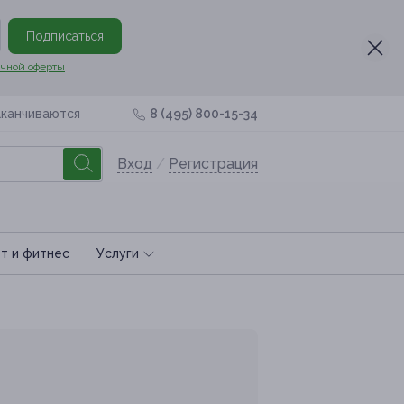
Подписаться
чной оферты
аканчиваются
8 (495) 800-15-34
Вход
/
Регистрация
т и фитнес
Услуги