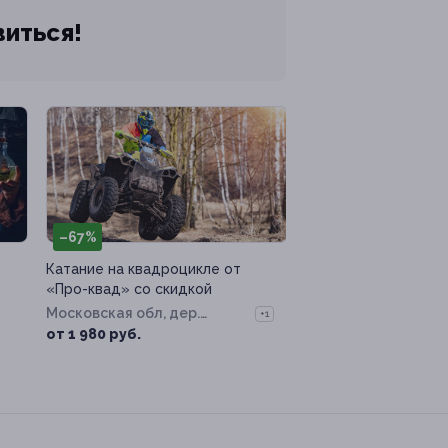
виться!
–67%
Катание на квадроцикле от
«Про-квад» со скидкой
Московская обл, дер.
+1
Беляниново
от 1 980 руб.