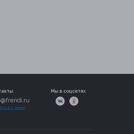
такты
Мы в соцсетях
o@frendi.ru
аться с нами