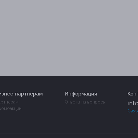
изнес-партнёрам
Информация
Кон
артнёрам
Ответы на вопросы
inf
ромоакции
Связ