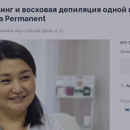
нг и восковая депиляция одной и
a Permanent
льники, мкр-н Белая Дача, д. 23
от 
Экон
А
Поде