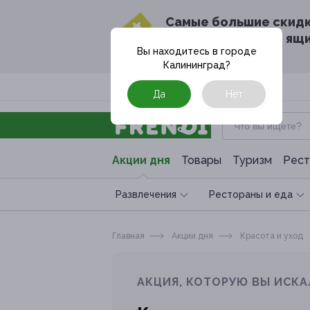
Cамые большие скид
в твоём почтовом ящ
Вы находитесь в городе
Калининград
?
Москва
Да
Нет
Акции дня
Товары
Туризм
Рест
Развлечения
Рестораны и еда
Главная
Акции дня
Красота и уход
АКЦИЯ, КОТОРУЮ ВЫ ИСКА