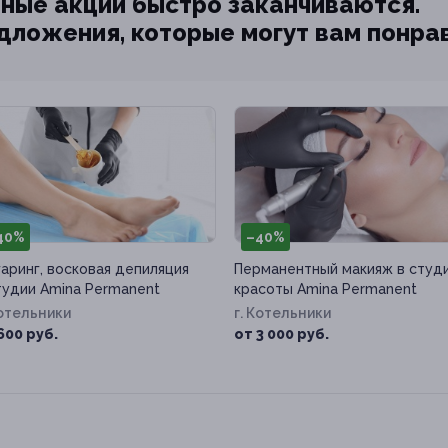
ные акции быстро заканчиваются.
едложения, которые могут вам понра
40%
–40%
аринг, восковая депиляция
Перманентный макияж в студ
тудии Amina Permanent
красоты Amina Permanent
Котельники
г. Котельники
600 руб.
от 3 000 руб.