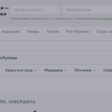
ки —
ике
Подписываясь на рассылку, я соглашаюсь с условиями договора
Публи
Акции дня
Товары
Туризм
РестоКупоны
Скоро з
оКупоны
Красота и уход
Медицина
Обучение
Спoр
ЛИ, ЗАВЕРШЕНА.