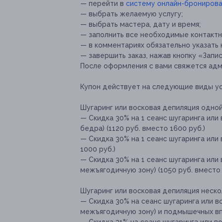
— ⁠перейти в
систему онлайн-бронирова
— ⁠выбрать желаемую услугу;
— ⁠выбрать мастера, дату и время;
—⁠ ⁠заполнить все необходимые контакт
— ⁠в комментариях обязательно указать 
—⁠ ⁠завершить заказ, нажав кнопку «Запи
После оформления с вами свяжется адм
Купон действует на следующие виды ус
Шугаринг или восковая депиляция одной
— Скидка 30% на 1 сеанс шугаринга или 
бедра) (1120 руб. вместо 1600 руб.)
— Скидка 30% на 1 сеанс шугаринга или
1000 руб.)
— Скидка 30% на 1 сеанс шугаринга или
межъягодичную зону) (1050 руб. вместо 
Шугаринг или восковая депиляция нескол
— Скидка 30% на сеанс шугаринга или в
межъягодичную зону) и подмышечных впа
— Скидка 31% на сеанс шугаринга или в