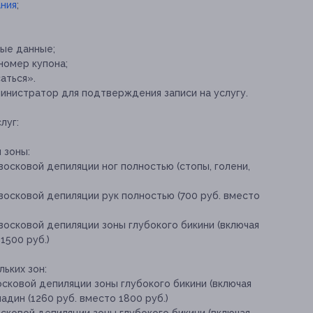
ния
;
ные данные;
номер купона;
саться».
инистратор для подтверждения записи на услугу.
луг:
 зоны:
восковой депиляции ног полностью (стопы, голени,
 восковой депиляции рук полностью (700 руб. вместо
 восковой депиляции зоны глубокого бикини (включая
1500 руб.)
ьких зон:
осковой депиляции зоны глубокого бикини (включая
дин (1260 руб. вместо 1800 руб.)
осковой депиляции зоны глубокого бикини (включая