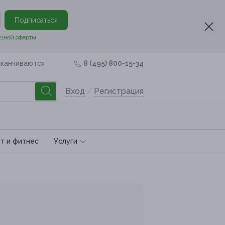
Подписаться
чной оферты
аканчиваются
8 (495) 800-15-34
Вход
/
Регистрация
т и фитнес
Услуги