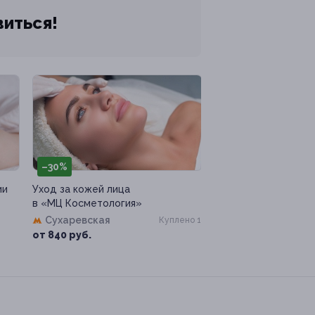
виться!
–30%
ии
Уход за кожей лица
в «МЦ Косметология»
Сухаревская
Куплено 1
от 840 руб.