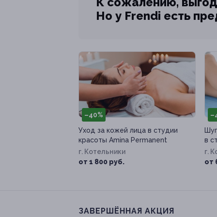
К сожалению, выгод
Но у Frendi есть пр
–40%
–
Уход за кожей лица в студии
Шуг
красоты Amina Permanent
в с
г. Котельники
г. 
от 1 800 руб.
от 
ЗАВЕРШЁННАЯ АКЦИЯ