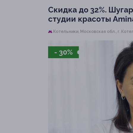
Скидка до 32%.
Шугари
студии красоты Amin
Котельники,
Московская обл., г. Коте
- 30%