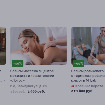
50%
–90%
нсы массажа в центре
Сеансы роликового массажа
ицины и косметологии
с термокомпрессией в салон
отос»
красоты M. Lab
, Завидная ул, д. 20
Красные ворота
от 1 800 руб.
1 900 руб.
0 руб.