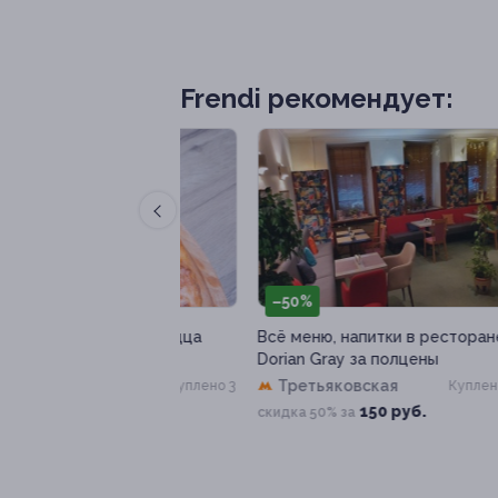
Frendi рекомендует:
–50%
–
ироги или пицца
Всё меню, напитки в ресторане
Сеа
Жар пироги»
Dorian Gray за полцены
мед
«Л
Третьяковская
Куплено 3
Куплено 10
г. о
150 руб.
скидка 50% за
3 80