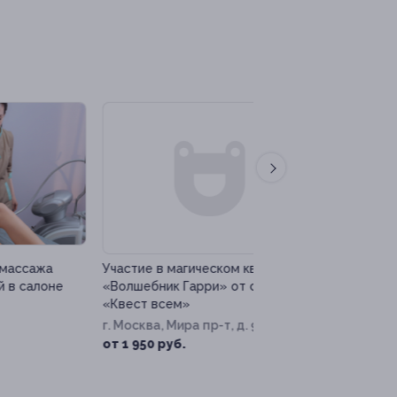
–61%
–50%
Участие в магическом квесте
Программа годовог
е
«Волшебник Гарри» от студии
стоматологическог
«Квест всем»
обслуживания в клин
Clinic
г. Москва, Мира пр-т, д. 91, к. 1
Кузнецкий мост
от 1 950 руб.
7 375 ру
14 750 руб.