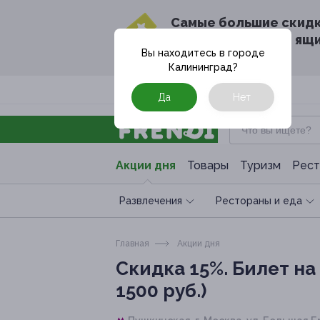
Cамые большие скид
в твоём почтовом ящ
Вы находитесь в городе
Калининград
?
Москва
Да
Нет
Акции дня
Товары
Туризм
Рест
Развлечения
Рестораны и еда
Главная
Акции дня
Скидка 15%.
Билет на 
1500 руб.)