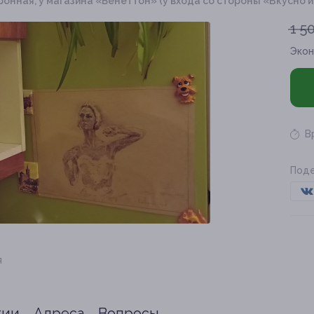
 Бронная, у магазина «Бенеттон» (у входа со стороны «Вкусн
1 5
Эко
В
Поде
я
тии
Адреса
Вопросы