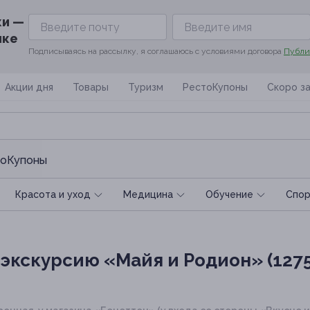
ки —
ике
Подписываясь на рассылку, я соглашаюсь с условиями договора
Публи
Акции дня
Товары
Туризм
РестоКупоны
Скоро з
оКупоны
Красота и уход
Медицина
Обучение
Спoр
экскурсию «Майя и Родион» (1275