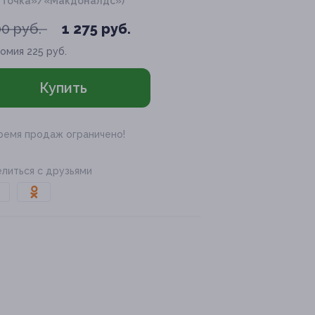
о и точка»/«Макдоналдс»)
00 руб.
1 275 руб.
номия
225 руб.
Купить
ремя продаж ограничено!
литься с друзьями