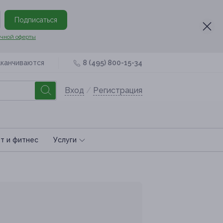
Подписаться
чной оферты
аканчиваются
8 (495) 800-15-34
Вход
/
Регистрация
т и фитнес
Услуги