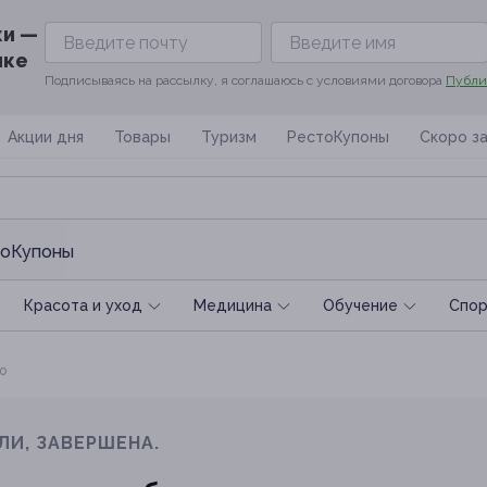
ки —
ике
Подписываясь на рассылку, я соглашаюсь с условиями договора
Публи
Акции дня
Товары
Туризм
РестоКупоны
Скоро з
оКупоны
Красота и уход
Медицина
Обучение
Спoр
о
ЛИ, ЗАВЕРШЕНА.