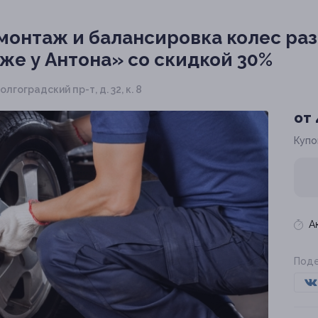
онтаж и балансировка колес раз
же у Антона» со скидкой 30%
олгоградский пр-т, д. 32, к. 8
от 
Купо
А
Поде