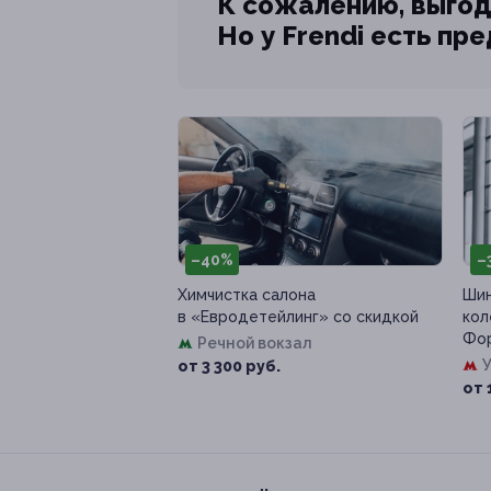
К сожалению, выгод
Но у Frendi есть пр
–40%
–
Химчистка салона
Шин
в «Евродетейлинг» со скидкой
кол
Фор
Речной вокзал
от 3 300 руб.
от 