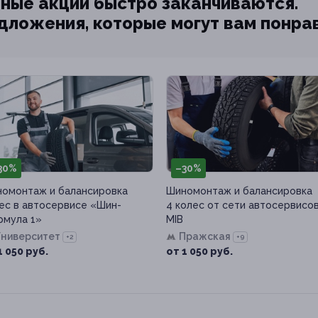
ные акции быстро заканчиваются.
едложения, которые могут вам понра
30%
–30%
омонтаж и балансировка
Шиномонтаж и балансировка
ес в автосервисе «Шин-
4 колес от сети автосервисо
мула 1»
MIB
Университет
Пражская
+2
+9
1 050 руб.
от 1 050 руб.