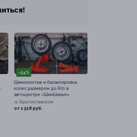
виться!
–54%
Шиномонтаж и балансировка
в
колес размером до R21 в
автоцентре «ШинШиныч»
Братиславская
от 1 518 руб.