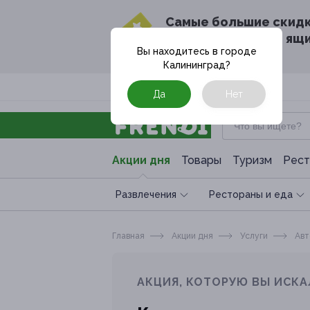
Cамые большие скид
в твоём почтовом ящ
Вы находитесь в городе
Калининград
?
Москва
Да
Нет
Акции дня
Товары
Туризм
Рест
Развлечения
Рестораны и еда
Главная
Акции дня
Услуги
Авт
АКЦИЯ, КОТОРУЮ ВЫ ИСКА