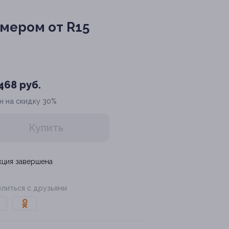
мером от R15
468 руб.
н на скидку 30%
Купить
кция завершена
литься с друзьями