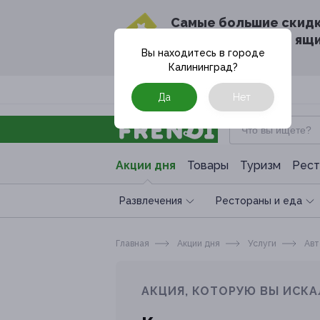
Cамые большие скид
в твоём почтовом ящ
Вы находитесь в городе
Калининград
?
Москва
Да
Нет
Акции дня
Товары
Туризм
Рест
Развлечения
Рестораны и еда
Главная
Акции дня
Услуги
Авт
АКЦИЯ, КОТОРУЮ ВЫ ИСКА