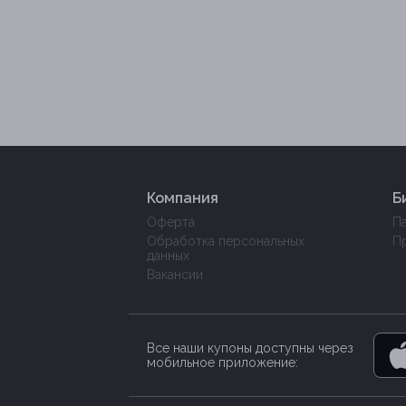
Компания
Б
Оферта
П
Обработка персональных
П
данных
Вакансии
Все наши купоны доступны через
мобильное приложение: