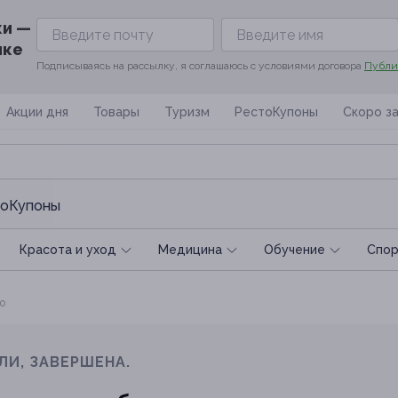
ки —
ике
Подписываясь на рассылку, я соглашаюсь с условиями договора
Публи
Акции дня
Товары
Туризм
РестоКупоны
Скоро з
оКупоны
Красота и уход
Медицина
Обучение
Спoр
о
ЛИ, ЗАВЕРШЕНА.