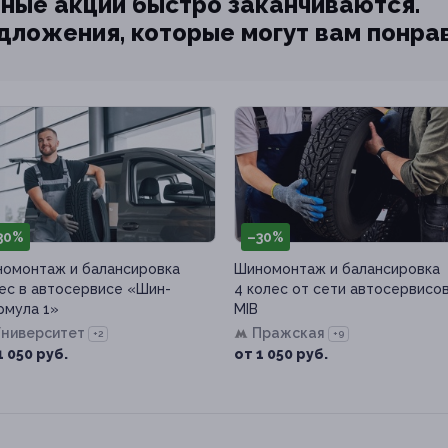
ные акции быстро заканчиваются.
едложения, которые могут вам понра
30%
–30%
омонтаж и балансировка
Шиномонтаж и балансировка
ес в автосервисе «Шин-
4 колес от сети автосервисо
мула 1»
MIB
Университет
Пражская
+2
+9
1 050 руб.
от 1 050 руб.