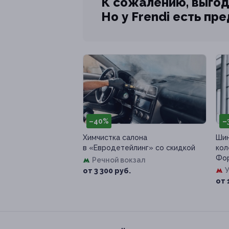
К сожалению, выгод
Но у Frendi есть пр
–40%
–
Химчистка салона
Шин
в «Евродетейлинг» со скидкой
кол
Фор
Речной вокзал
от 3 300 руб.
от 