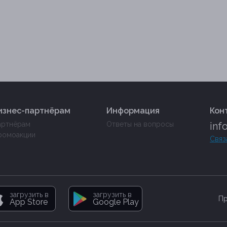
изнес-партнёрам
Информация
Кон
артнёрам
Ответы на вопросы
inf
ромоакции
Связ
загрузить в
загрузить в
Пр
App Store
Google Play