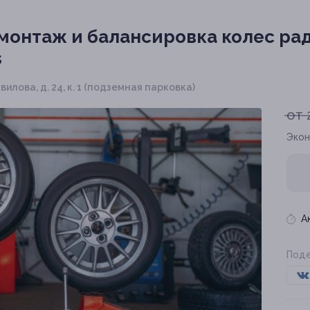
онтаж и балансировка колес рад
s
авилова, д. 24, к. 1 (подземная парковка)
от 
Экон
А
Поде