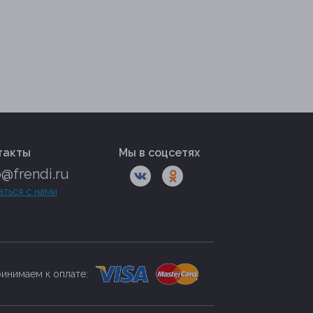
такты
Мы в соцсетях
o@frendi.ru
аться с нами
инимаем к оплате: