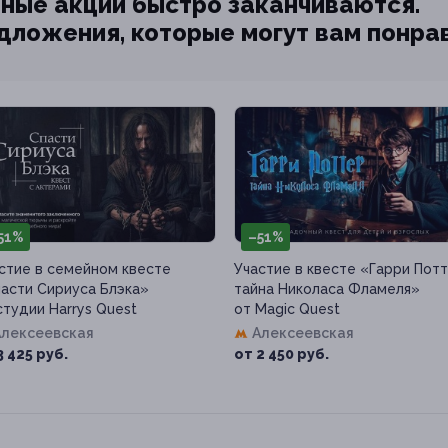
ные акции быстро заканчиваются.
едложения, которые могут вам понра
51%
–51%
стие в семейном квесте
Участие в квесте «Гарри Потт
асти Сириуса Блэка»
тайна Николаса Фламеля»
студии Harrys Quest
от Magic Quest
Алексеевская
Алексеевская
3 425 руб.
от 2 450 руб.