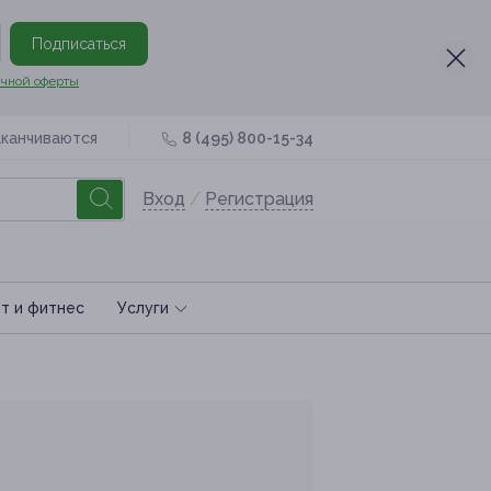
Подписаться
чной оферты
аканчиваются
8 (495) 800-15-34
Вход
/
Регистрация
т и фитнес
Услуги