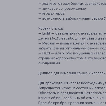
— ход игры от зарубежных сценаристов
— звуковое сопровождение;
— игра актеров;
— возможность выбора уровня страха (3 
Уровни страха:
— Light — без контакта с актерами, ак
детей 13–17 лет либо для пугливых дев
— Medium — полный контакт с актерами, 
забрать (самый оптимальный режим, под
— Hard — для особо искушенных квесто
страшных хоррор-квестов, в эту версию
ощущениями.
Доплата для компании свыше 4 человек 
Для прохождения квеста необходима уд
Запрещается играть в состоянии алкого
Обязательна предварительная запись по
Клиент обязан сообщить об отмене или 
Просьба при бронировании времени оста