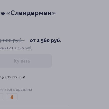
те «Слендермен»
4 000 руб.
от 1 560 руб.
омия от 2 440 руб.
Купить
кция завершена
литься с друзьями