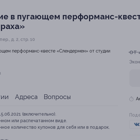
ие в пугающем перформанс-квес
траха»
ер., д. 2, стр. 10
от 
Экон
я
тии
Адреса
Вопросы
А
15.06.2021 (включительно).
Поде
нном или распечатанном виде.
ное количество купонов для себя или в подарок.