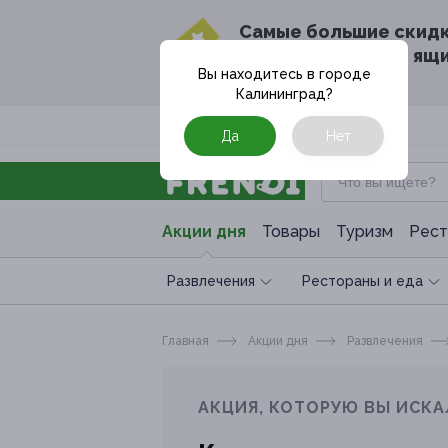
Cамые большие скид
в твоём почтовом ящ
Вы находитесь в городе
Калининград
?
Москва
Да
Нет
Акции дня
Товары
Туризм
Рест
Развлечения
Рестораны и еда
Главная
Акции дня
Развлечения
АКЦИЯ, КОТОРУЮ ВЫ ИСКА