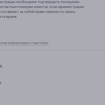
инистрации необходимо подтвердить посещение
контактным номерам клиента), если администрации
я оставляет за собой право перенести запись
нта время.
ская информация о партнёре
2,
0
иси