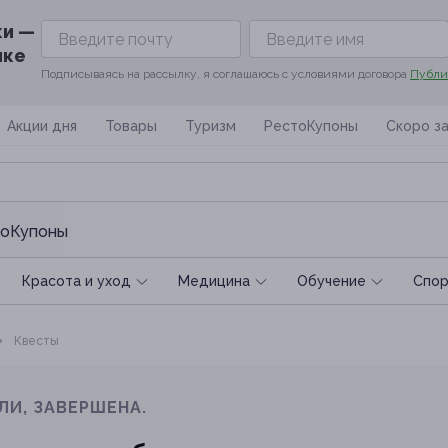
ки —
ике
Подписываясь на рассылку, я соглашаюсь с условиями договора
Публи
Акции дня
Товары
Туризм
РестоКупоны
Скоро з
оКупоны
Красота и уход
Медицина
Обучение
Спoр
Квеcты
ЛИ, ЗАВЕРШЕНА.