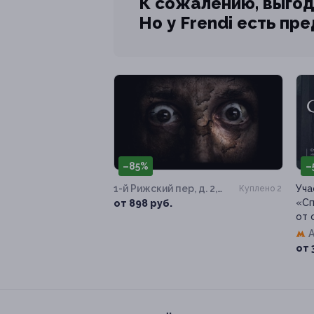
К сожалению, выгод
Но у Frendi есть пр
–85%
–
1-й Рижский пер, д. 2,
Уча
Куплено 2
стр. 10
«Сп
от 898 руб.
от 
от 