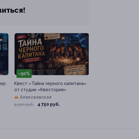
виться!
–50%
ер:
Квест «Тайна черного капитана»
от студии «Квестория»
Алексеевская
4 750 руб.
9 500 руб.