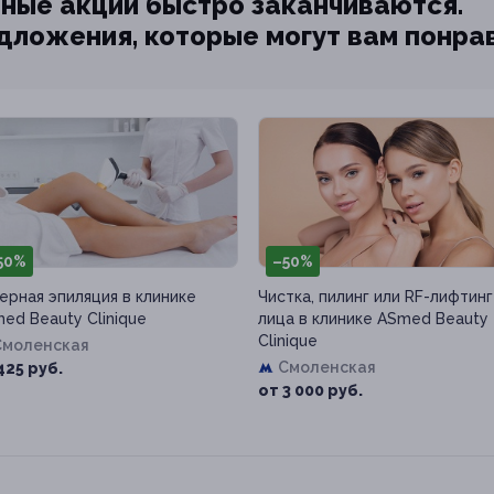
ные акции быстро заканчиваются.
едложения, которые могут вам понра
50%
–50%
ерная эпиляция в клинике
Чистка, пилинг или RF-лифтинг
ed Beauty Clinique
лица в клинике ASmed Beauty
Clinique
Смоленская
Смоленская
425 руб.
от 3 000 руб.