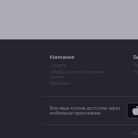
Компания
Б
Оферта
П
Обработка персональных
П
данных
Вакансии
Все наши купоны доступны через
мобильное приложение:
202