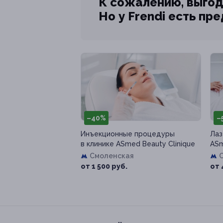
К сожалению, выгод
Но у Frendi есть пр
–40%
–
Инъекционные процедуры
Лаз
в клинике ASmed Beauty Clinique
ASm
Смоленская
от 1 500 руб.
от 