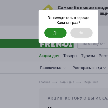
Cамые большие скид
в твоём почтовом ящ
Вы находитесь в городе
Калининград
?
Москва
Да
Нет
Акции дня
Товары
Туризм
Рест
Развлечения
Рестораны и еда
Главная
Акции дня
Медицина
АКЦИЯ, КОТОРУЮ ВЫ ИСКА