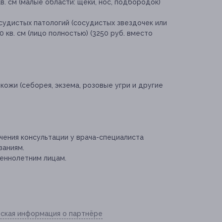
в. см (малые области: щеки, нос, подбородок)
судистых патологий (сосудистых звездочек или
 кв. см (лицо полностью) (3250 руб. вместо
ожи (себорея, экзема, розовые угри и другие
ения консультации у врача-специалиста
заниям.
еннолетним лицам.
ская информация о партнёре