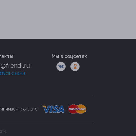
такты
Мы в соцсетях
o@frendi.ru
аться с нами
инимаем к оплате:
сии!