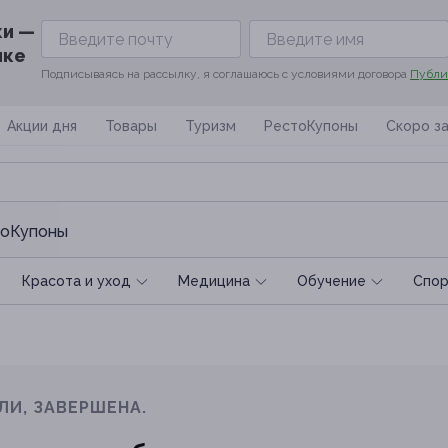
ки —
ике
Подписываясь на рассылку, я соглашаюсь с условиями договора
Публи
Акции дня
Товары
Туризм
РестоКупоны
Скоро з
оКупоны
Красота и уход
Медицина
Обучение
Спoр
ЛИ, ЗАВЕРШЕНА.