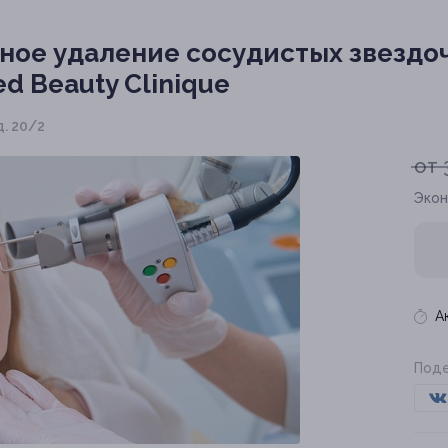
ное удаление сосудистых звездо
d Beauty Clinique
д. 20/2
от 
Экон
А
Поде