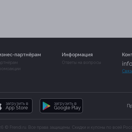
изнес-партнёрам
Информация
Кон
артнёрам
Ответы на вопросы
inf
ромоакции
Связ
загрузить в
загрузить в
Пр
App Store
Google Play
6 © Frendi.ru. Все права защищены. Скидки и купоны по всей Рос