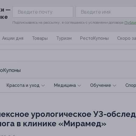
ки —
ике
Подписываясь на рассылку, я соглашаюсь с условиями договора
Публи
Акции дня
Товары
Туризм
РестоКупоны
Скоро з
оКупоны
Красота и уход
Медицина
Обучение
Спoр
ексное урологическое УЗ-обслед
лога в клинике «Мирамед»