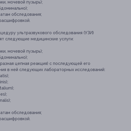
и, мочевой пузырь);
доминально);
татам обследования;
 расшифровкой.
оцедуру ультразвукового обследования (УЗИ)
дят следующие медицинские услуги:
и, мочевой пузырь);
доминально);
разная цепная реакция) с последующей его
ния в ней следующих лабораторных исследований:
tis);
is);
alium);
es);
alis);
татам обследования;
 расшифровкой.