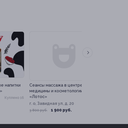
–50%
–90%
ки
Сеансы массажа в центре
Сеансы роликового
медицины и косметологии
с термокомпрессие
«Лотос»
красоты M. Lab
о 16
г. о, Завидная ул, д. 20
Красные ворота
от 1 800 руб.
1 900 руб.
3 800 руб.