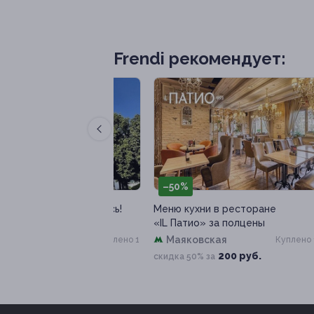
Frendi рекомендует:
–50%
–
р «Гой ты, Русь!
Меню кухни в ресторане
Мен
енина»
«IL Патио» за полцены
«Ге
мост
Маяковская
Куплено 1
Куплено 11
88 руб.
200 руб.
скидка 50% за
ски