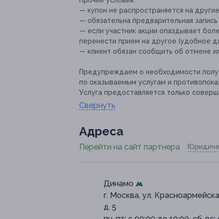
— купон не распространяется на други
— обязательна предварительная запись по
— если участник акции опаздывает боле
перенести прием на другое (удобное дл
— клиент обязан сообщить об отмене ил
Предупреждаем о необходимости получ
по оказываемым услугам и противопока
Услуга предоставляется только соверш
Свернуть
Адресa
Перейти на сайт партнера
Юридиче
Динамо
г. Москва, ул. Красноармейска
д. 5
пн-пт: с 09:00 до 19:00, сб-вс: 