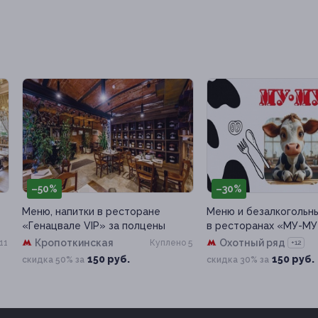
50%
–30%
ю, напитки в ресторане
Меню и безалкогольные напит
нацвале VIP» за полцены
в ресторанах «МУ-МУ»
Кропоткинская
Охотный ряд
Куплено 5
Куплен
+12
150 руб.
150 руб.
дка 50% за
скидка 30% за