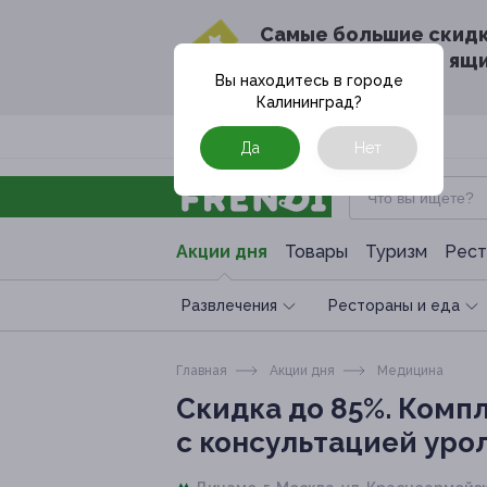
Cамые большие скид
в твоём почтовом ящ
Вы находитесь в городе
Калининград
?
Москва
Да
Нет
Акции дня
Товары
Туризм
Рест
Развлечения
Рестораны и еда
Главная
Акции дня
Медицина
Скидка до 85%.
Компл
с консультацией уро