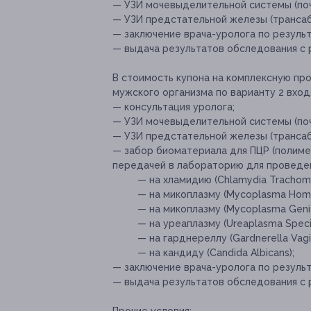
— УЗИ мочевыделительной системы (почк
— УЗИ предстательной железы (трансаб
— заключение врача-уролога по резуль
— выдача результатов обследования с
В стоимость купона на комплексную пр
мужского организма по варианту 2 вхо
— консультация уролога;
— УЗИ мочевыделительной системы (почк
— УЗИ предстательной железы (трансаб
— забор биоматериала для ПЦР (полиме
передачей в лабораторию для проведе
— на хламидию (Chlamydia Trachoma
— на микоплазму (Mycoplasma Homin
— на микоплазму (Mycoplasma Genit
— на уреаплазму (Ureaplasma Speci
— на гарднереллу (Gardnerella Vagin
— на кандиду (Candida Albicans);
— заключение врача-уролога по резуль
— выдача результатов обследования с
Прочие условия: