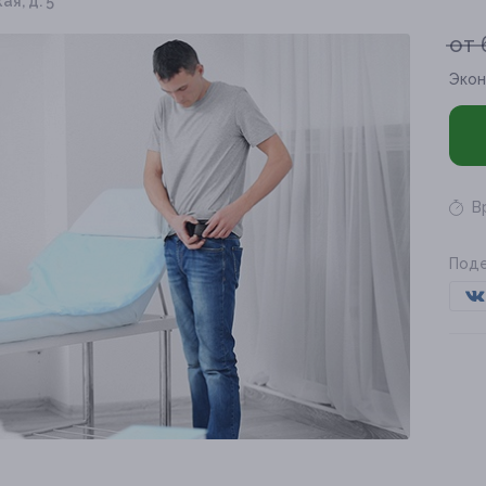
ая, д. 5
от 
Экон
В
Поде