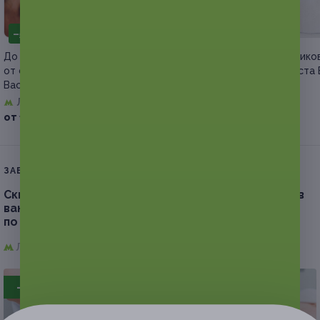
–50%
–90%
До 7 сеансов массажа
Сеансы вакуумно-ролико
от специалиста по массажу
массажа от специалиста 
Василе Резника
Резника
Люблино
Люблино
от 1 500 руб.
от 990 руб.
ЗАВЕРШЁННАЯ АКЦИЯ
Скидка до 90%.
Безлимитное посещение сеансов
вакуумно-роликового массажа от специалиста
по массажу Василе Резника
Люблино,
г. Москва, ул. Верхние Поля, д. 45, к. 1
- 90%