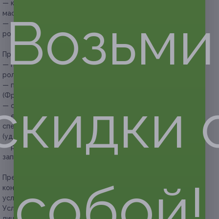
— каждое посещение процедуры вакуумно-роликового
Возьми
массажа — 600 руб. за один сеанс;
— индивидуальный массажный костюм для вакуумно-
роликового массажа — 1000 руб. (можно прийти со своим).
Прочие условия:
— продолжительность одного сеанса вакуумно-
роликового массажа всего тела составляет 30 минут;
— процедура проводится на аппарате Beauty OK
(Франция);
скидки 
— обязательна предварительная запись по телефону;
— если участник акции опаздывает более чем на 15 минут,
специалист вправе перенести сеанс на любое другое
(удобное участнику и себе) время;
— рекомендовано сообщить об отмене или переносе
записи не менее чем за 12 часов.
Предупреждаем о необходимости получения
собой!
консультации у врача-специалиста по оказываемым
услугам и противопоказаниям.
Услуга предоставляется только совершеннолетним
лицам.