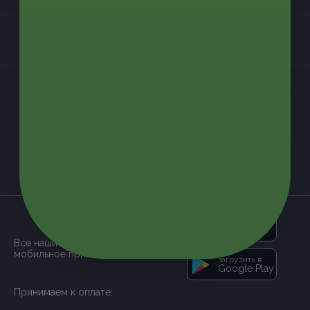
Информация
Контакты
Мы в соцсетях
загрузить в
App Store
Все наши купоны доступны через
мобильное приложение:
загрузить в
Google Play
Принимаем к оплате: