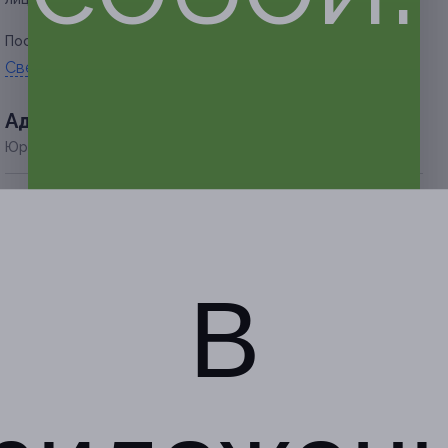
Посмотреть канал в
Telegram
.
Свернуть
Адресa
Юридическая информация о партнёре
Люблино
г. Москва, ул. Верхние Поля,
д. 45, к. 1
В
с 10:00 до 21:00 ежедневно
+7 (977) 896-64-35
Показать номер телефона