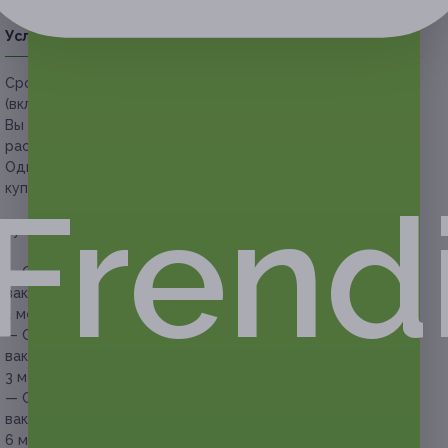
Условия
Описание
Гарантии
Адреса
Вопросы
Срок действия купонов:
с 21.05.2026 до 16.08.2026
(включительно).
Вы можете предъявить купон в электронном или
распечатанном виде.
Один человек может купить неограниченное количество
купонов для себя или в подарок.
Frend
Купон действует на следующие виды услуг:
— Скидка 90% на безлимитное посещение сеансов
вакуумно-роликового массажа всего тела в течение
1 месяца (990 руб. вместо 9900 руб.)
— Скидка 90% на безлимитное посещение сеансов
вакуумно-роликового массажа всего тела в течение
3 месяцев (1590 руб. вместо 15 900 руб.)
— Скидка 90% на безлимитное посещение сеансов
вакуумно-роликового массажа всего тела в течение
6 месяцев (2090 руб. вместо 20 900 руб.)