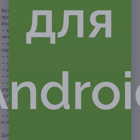
для
Возможные результаты после проведения нескольких
процедур вакуумно-роликового массажа на аппарате
Beauty OK (Франция):
— видимое устранение признаков целлюлита, а также
лечение самой болезни;
— уменьшение объемов подкожно-жировой клетчатки,
коррекция фигуры;
— моделирование контуров тела;
— снятие отеков различного происхождения;
Androi
— реабилитация фигуры после родов;
— общий и локальный лимфодренаж;
— лифтинг, улучшение качества кожи, восстановление
упругости кожи, омоложение, а также повышение
сопротивляемости кожи механическому воздействию;
— улучшение структуры рубцовой ткани;
— улучшение циркуляции крови, обменных процессов;
— повышение тонуса, снятие болевого синдрома
и спазмов мышц.
Дополнительно оплачивается на месте: