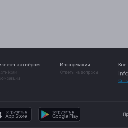
изнес-партнёрам
Информация
Кон
артнёрам
Ответы на вопросы
inf
ромоакции
Связ
загрузить в
загрузить в
Пр
App Store
Google Play