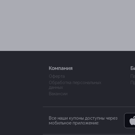
Компания
Б
Оферта
П
Обработка персональных
П
данных
Вакансии
Все наши купоны доступны через
мобильное приложение: