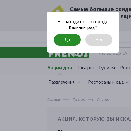
Cамые большие скид
в твоём почтовом ящ
Вы находитесь в городе
Калининград
?
Москва
Да
Нет
Акции дня
Товары
Туризм
Рест
Развлечения
Рестораны и еда
Главная
Товары
Другое
АКЦИЯ, КОТОРУЮ ВЫ ИСКА