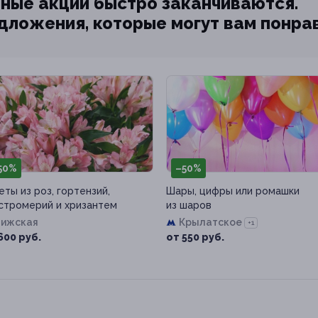
ные акции быстро заканчиваются.
едложения, которые могут вам понра
50%
–50%
еты из роз, гортензий,
Шары, цифры или ромашки
стромерий и хризантем
из шаров
Рижская
Крылатское
+1
600 руб.
от 550 руб.