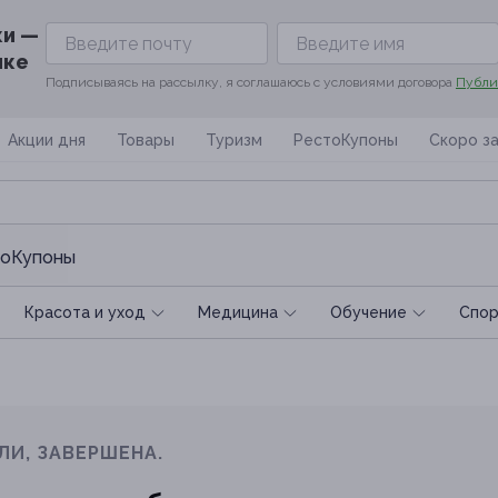
ки —
ике
Подписываясь на рассылку, я соглашаюсь с условиями договора
Публи
Акции дня
Товары
Туризм
РестоКупоны
Скоро з
оКупоны
Красота и уход
Медицина
Обучение
Спoр
ЛИ, ЗАВЕРШЕНА.