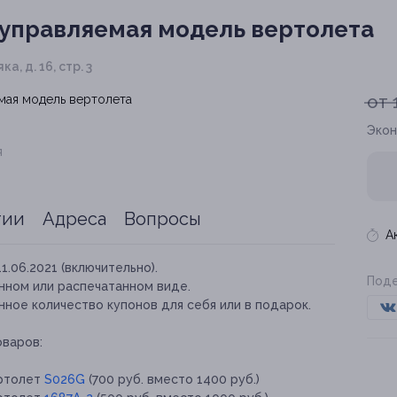
управляемая модель вертолета
а, д. 16, стр. 3
от 
Экон
я
тии
Адреса
Вопросы
А
11.06.2021 (включительно).
Поде
нном или распечатанном виде.
ное количество купонов для себя или в подарок.
оваров:
ертолет
S026G
(700 руб. вместо 1400 руб.)