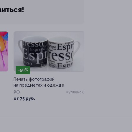
виться!
–50%
Печать фотографий
на предметах и одежде
РФ
Куплено 6
от 75 руб.