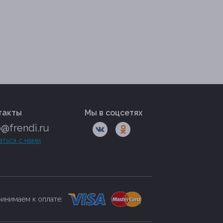
такты
Мы в соцсетях
o@frendi.ru
аться с нами
инимаем к оплате: