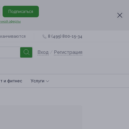
Подписаться
чной оферты
аканчиваются
8 (495) 800-15-34
Вход
/
Регистрация
т и фитнес
Услуги