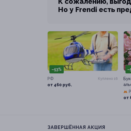
К сожалению, выгод
Но у Frendi есть пр
–53%
–
РФ
Бук
Куплено 16
аль
от 460 руб.
от 
ЗАВЕРШЁННАЯ АКЦИЯ