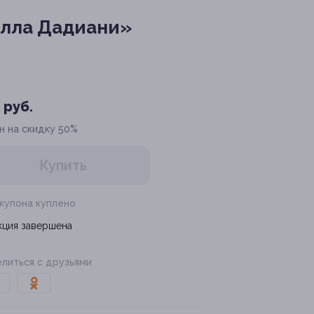
илла Дадиани»
 руб.
н на скидку 50%
Купить
 купона куплено
кция завершена
литься с друзьями