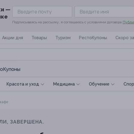
ки —
ике
Подписываясь на рассылку, я соглашаюсь с условиями договора
Публи
Акции дня
Товары
Туризм
РестоКупоны
Скоро з
оКупоны
Красота и уход
Медицина
Обучение
Спoр
 кафе
ЛИ, ЗАВЕРШЕНА.