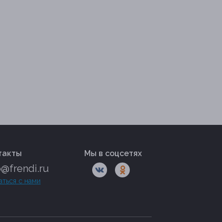
такты
Мы в соцсетях
o@frendi.ru
аться с нами