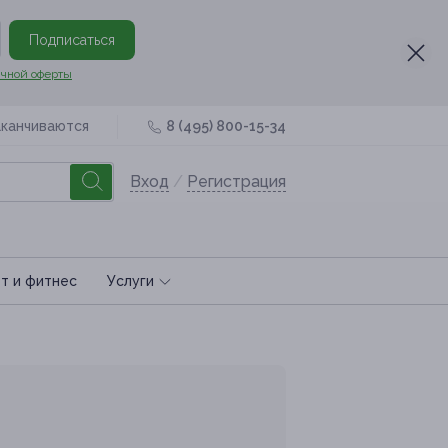
Подписаться
чной оферты
аканчиваются
8 (495) 800-15-34
Вход
/
Регистрация
т и фитнес
Услуги