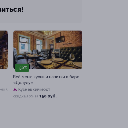
виться!
–50%
Всё меню кухни и напитки в баре
«Делулу»
Кузнецкий мост
но 5
150 руб.
скидка 50% за