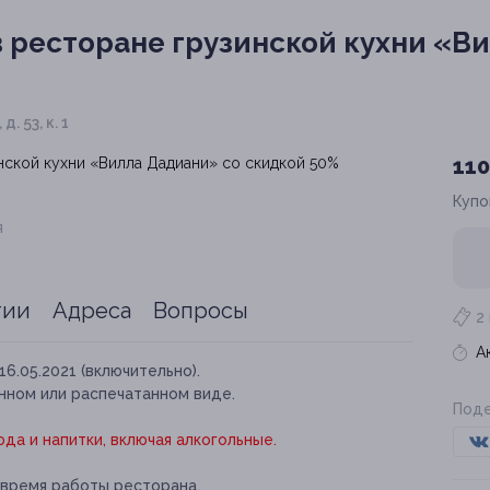
в ресторане грузинской кухни «В
. 53, к. 1
110
Купо
я
тии
Адреса
Вопросы
2
А
16.05.2021 (включительно).
нном или распечатанном виде.
Поде
да и напитки, включая алкогольные.
 время работы ресторана.