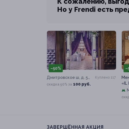
К сожалению, выгод
Но у Frendi есть пр
–50%
–
Дмитровское ш, д. 53,
Мен
Куплено 117
к. 1
«IL
100 руб.
скидка 50% за
ски
ЗАВЕРШЁННАЯ АКЦИЯ