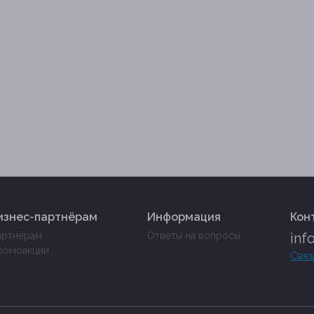
изнес-партнёрам
Информация
Кон
артнёрам
Ответы на вопросы
inf
ромоакции
Связ