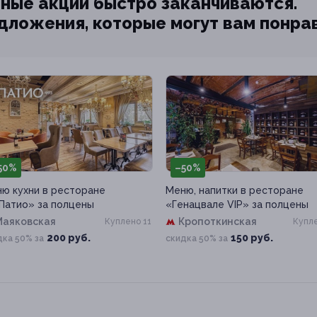
ные акции быстро заканчиваются.
едложения, которые могут вам понра
50%
–50%
ю кухни в ресторане
Меню, напитки в ресторане
 Патио» за полцены
«Генацвале VIP» за полцены
Маяковская
Кропоткинская
Куплено 11
Купле
200 руб.
150 руб.
дка 50% за
скидка 50% за