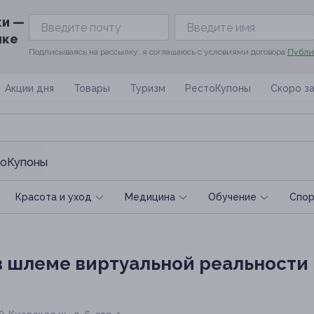
ки —
ике
Подписываясь на рассылку, я соглашаюсь с условиями договора
Публи
Акции дня
Товары
Туризм
РестоКупоны
Скоро з
оКупоны
Красота и уход
Медицина
Обучение
Спoр
в шлеме виртуальной реальности 