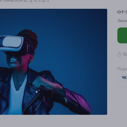
 Киевское ш., д. 6, стр. 1
от 
Экон
В
Поде