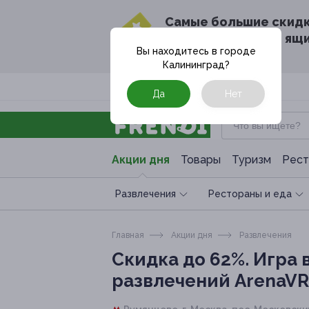
Cамые большие скид
в твоём почтовом ящ
Вы находитесь в городе
Калининград
?
Москва
Да
Нет
Акции дня
Товары
Туризм
Рест
Развлечения
Рестораны и еда
Главная
Акции дня
Развлечения
Скидка до 62%.
Игра 
развлечений ArenaVR