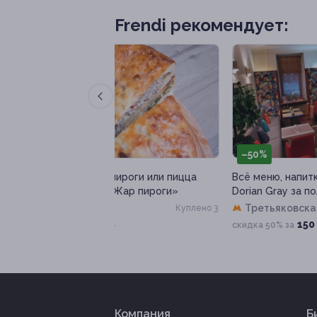
Frendi рекомендует:
–50%
–
ироги или пицца
Всё меню, напитки в ресторане
Мас
Жар пироги»
Dorian Gray за полцены
сте
Нат
Третьяковская
Куплено 3
Куплено 10
150 руб.
скидка 50% за
4 50
Компания
Б