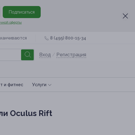
Подписаться
чной оферты
аканчиваются
8 (495) 800-15-34
Вход
/
Регистрация
т и фитнес
Услуги
и Oculus Rift