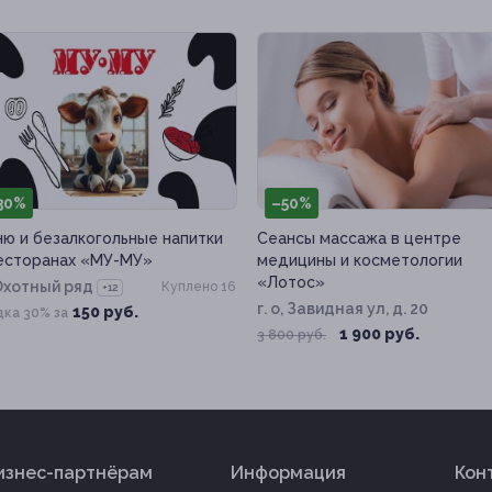
30%
–50%
ю и безалкогольные напитки
Сеансы массажа в центре
есторанах «МУ-МУ»
медицины и косметологии
«Лотос»
Охотный ряд
Куплено 16
+12
г. о, Завидная ул, д. 20
150 руб.
дка 30% за
1 900 руб.
3 800 руб.
изнес-партнёрам
Информация
Кон