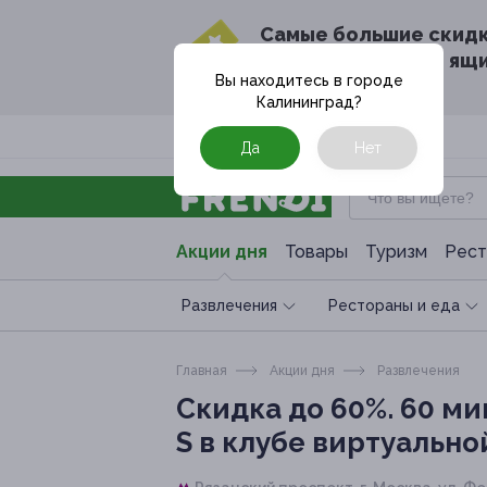
Cамые большие скид
в твоём почтовом ящ
Вы находитесь в городе
Калининград
?
Москва
Да
Нет
Акции дня
Товары
Туризм
Рест
Развлечения
Рестораны и еда
Главная
Акции дня
Развлечения
Скидка до 60%.
60 мин
S в клубе виртуально