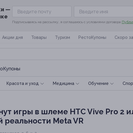
ки —
ике
Подписываясь на рассылку, я соглашаюсь с условиями договора
Публи
Акции дня
Товары
Туризм
РестоКупоны
Скоро з
оКупоны
Красота и уход
Медицина
Обучение
Спoр
ут игры в шлеме HTC Vive Pro 2 ил
й реальности Meta VR