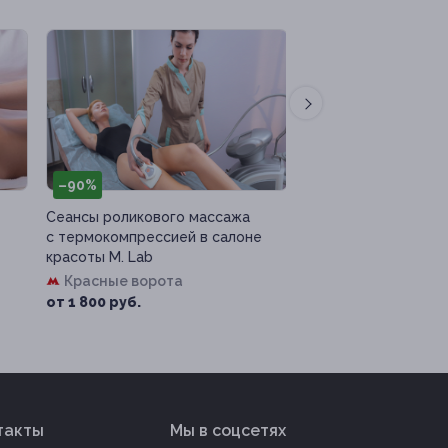
–90%
–61%
Сеансы роликового массажа
Участие в магическ
с термокомпрессией в салоне
«Волшебник Гарри»
красоты M. Lab
«Квест всем»
Красные ворота
г. Москва, Мира пр-т, 
от 1 800 руб.
от 1 950 руб.
такты
Мы в соцсетях