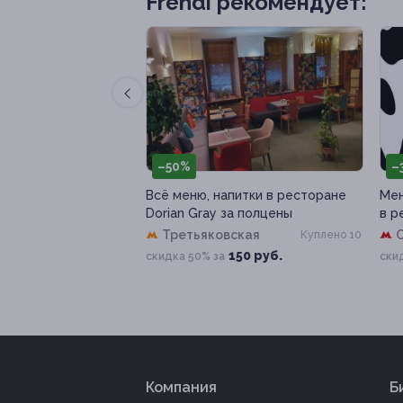
Frendi рекомендует:
–50%
–
р «Гой ты, Русь!
Всё меню, напитки в ресторане
Мен
енина»
Dorian Gray за полцены
в р
мост
Третьяковская
Куплено 1
Куплено 10
88 руб.
150 руб.
скидка 50% за
ски
Компания
Б