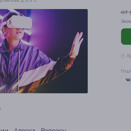
рганская, д. 6, к. 2
от 
Экон
В
Поде
я
тии
Адреса
Вопросы