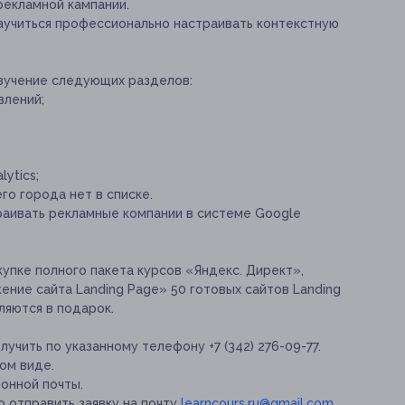
рекламной кампании.
научиться профессионально настраивать контекстную
изучение следующих разделов:
влений;
ytics;
го города нет в списке.
траивать рекламные компании в системе Google
упке полного пакета курсов «Яндекс. Директ»,
ние сайта Landing Page» 50 готовых сайтов Landing
ляются в подарок.
ить по указанному телефону +7 (342) 276-09-77.
ом виде.
онной почты.
 отправить заявку на почту
learncours.ru@gmail.com