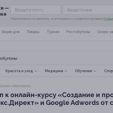
ки —
ике
Подписываясь на рассылку, я соглашаюсь с условиями договора
Публи
Акции дня
Товары
Туризм
РестоКупоны
Скоро з
оКупоны
Красота и уход
Медицина
Обучение
Спoр
Онлайн-образование
п к онлайн-курсу «Создание и пр
кс.Директ» и Google Adwords от 