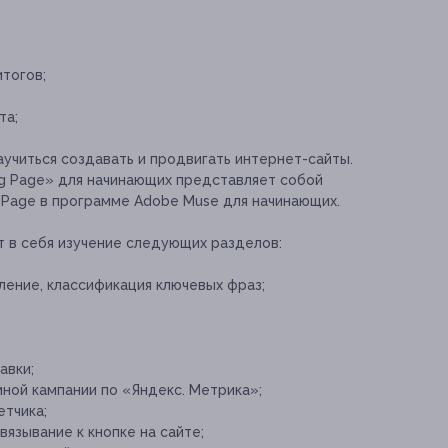
тогов;
та;
аучиться создавать и продвигать интернет-сайты.
g Page» для начинающих представляет собой
 Page в программе Adobe Muse для начинающих.
т в себя изучение следующих разделов:
ление, классификация ключевых фраз;
авки;
ой кампании по «Яндекс. Метрика»;
етчика;
вязывание к кнопке на сайте;