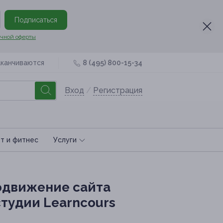
Подписаться
чной оферты
аканчиваются
8 (495) 800-15-34
Вход
/
Регистрация
т и фитнес
Услуги
одвижение сайта
студии Learncours