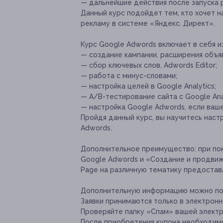
— дальнейшие действия после запуска 
Данный курс подойдет тем, кто хочет 
рекламу в системе «Яндекс. Директ».
Курс Google Adwords включает в себя 
— создание кампании, расширения объя
— сбор ключевых слов, Adwords Editor;
— работа с минус-словами;
— настройка целей в Google Analytics;
— А/B-тестирование сайта с Google Anal
— настройка Google Adwords, если ваше
Пройдя данный курс, вы научитесь нас
Adwords.
Дополнительное преимущество:
при пок
Google Adwords и «Создание и продвиже
Page на различную тематику предостав
Дополнительную информацию можно получ
Заявки принимаются только в электронн
Проверяйте папку «Спам» вашей электр
После приобретения купона необходимо