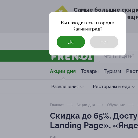
Cамые большие скид
в твоём почтовом ящ
Вы находитесь в городе
Калининград
?
Москва
Да
Нет
Акции дня
Товары
Туризм
Рест
Развлечения
Рестораны и еда
Главная
Акции дня
Обучение
Скидка до 65%.
Досту
Landing Page», «Янде