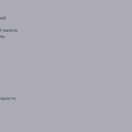
ий;
 панели:
ли;
тернете;