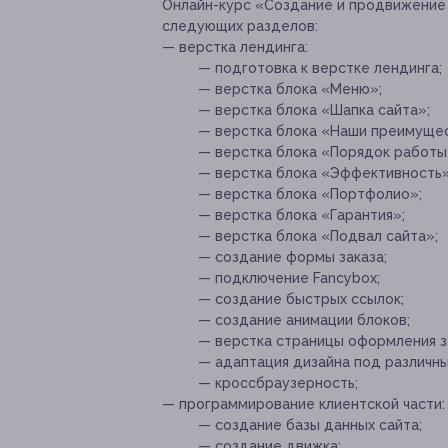
Онлайн-курс «Создание и продвижение 
следующих разделов:
— верстка лендинга:
— подготовка к верстке лендинга;
— верстка блока «Меню»;
— верстка блока «Шапка сайта»;
— верстка блока «Наши преимущес
— верстка блока «Порядок работы
— верстка блока «Эффективность»
— верстка блока «Портфолио»;
— верстка блока «Гарантия»;
— верстка блока «Подвал сайта»;
— создание формы заказа;
— подключение Fancybox;
— создание быстрых ссылок;
— создание анимации блоков;
— верстка страницы оформления з
— адаптация дизайна под различн
— кроссбраузерность;
— программирование клиентской части:
— создание базы данных сайта;
— создание движка;