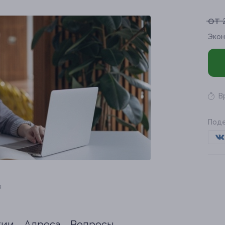
от 
Экон
В
Поде
я
тии
Адреса
Вопросы