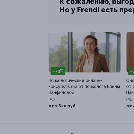
К сожалению, выгод
Но у Frendi есть пр
–73%
–
Психологические онлайн-
Онл
консультации от психолога Елены
от 
Панфиловой
Пан
РФ
РФ
от 1 620 руб.
от 