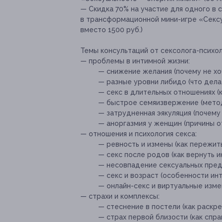
— Скидка 70% на участие для одного в 
в трансформационной мини-игре «Сексуа
вместо 1500 руб.)
Темы консультаций от сексолога-психол
— проблемы в интимной жизни:
— снижение желания (почему не хоч
— разные уровни либидо (что дела
— секс в длительных отношениях (к
— быстрое семяизвержение (метод
— затрудненная эякуляция (почему 
— аноргазмия у женщин (причины о
— отношения и психология секса:
— ревность и измены (как пережит
— секс после родов (как вернуть и
— несовпадение сексуальных предп
— секс и возраст (особенности инт
— онлайн-секс и виртуальные измен
— страхи и комплексы:
— стеснение в постели (как раскре
— страх первой близости (как спра