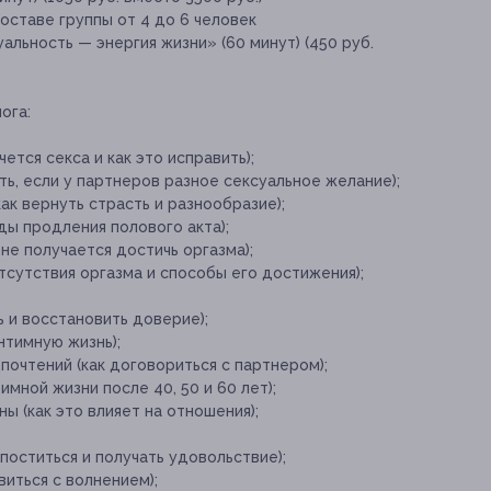
составе группы от 4 до 6 человек
льность — энергия жизни» (60 минут) (450 руб.
ога:
ется секса и как это исправить);
ть, если у партнеров разное сексуальное желание);
ак вернуть страсть и разнообразие);
ы продления полового акта);
не получается достичь оргазма);
тсутствия оргазма и способы его достижения);
ь и восстановить доверие);
нтимную жизнь);
очтений (как договориться с партнером);
имной жизни после 40, 50 и 60 лет);
ы (как это влияет на отношения);
поститься и получать удовольствие);
виться с волнением);