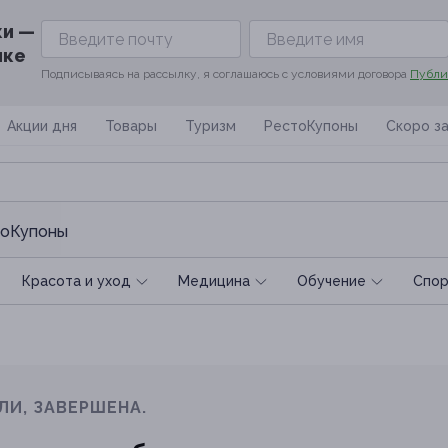
ки —
ике
Подписываясь на рассылку, я соглашаюсь с условиями договора
Публи
Акции дня
Товары
Туризм
РестоКупоны
Скоро з
оКупоны
Красота и уход
Медицина
Обучение
Спoр
ЛИ, ЗАВЕРШЕНА.