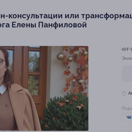
н-консультации или трансформа
ога Елены Панфиловой
от 
Экон
А
Поде