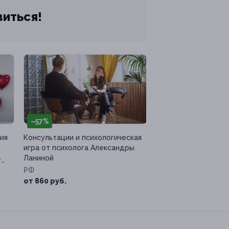
виться!
–57%
ия
Консультации и психологическая
игра от психолога Александры
Ланиной
л,
РФ
от 860 руб.