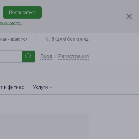
Подписаться
чной оферты
аканчиваются
8 (495) 800-15-34
Вход
/
Регистрация
т и фитнес
Услуги