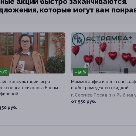
ные акции быстро заканчиваются.
едложения, которые могут вам понра
70%
–50%
айн-консультации, игра
Маммография и рентгенограф
сексолога-психолога Елены
в «Астрамед+» со скидкой
филовой
г. Сергиев Посад, 1-я Рыбная у
д. 18/2
от 950 руб.
450 руб.