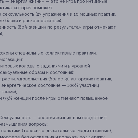
ь — энергия жизни» — это не игра про интимные
актика, которая поможет:
сексуальность (23 упражнения и 10 мощных практик,
е блоки и раскрепоститься);
венность (80% женщин по результатам игры отмечают
);
ожены специальные коллективные практики,
омогающий:
 игровых колоды с заданиями и 5 уровней
сексуальные образы и состояния);
трасти, удовольствия (более 30 авторских практик,
 энергетическое состояние — 100% участниц
льными);
ин (75% женщин после игры отмечают повышенное
ексуальность — энергия жизни» вам предстоит:
размышления вопросы;
практики (телесные, дыхательные, медитативные);
тмосфере без осуждения и получать поддержку;