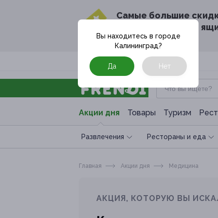
Cамые большие скид
в твоём почтовом ящ
Вы находитесь в городе
Калининград
?
Москва
Да
Нет
Акции дня
Товары
Туризм
Рест
Развлечения
Рестораны и еда
Главная
Акции дня
Медицина
АКЦИЯ, КОТОРУЮ ВЫ ИСКА