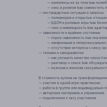
— комплексы из-за тела (как полюб
— секс и религия (как совместить 
— нестандартные ситуации и запросы:
— полиамория и открытые отношени
— БДСМ и ролевые игры (как безоп
— секс и инвалидность (как адапти
— зависимости и крайние состояния:
— порно-зависимость (как она влия
— нимфомания и гиперсексуальност
— отсутствие интереса к сексу (а
— техники и саморазвитие:
— как улучшить качество секса (тех
— разговор о сексе (как обсуждать
— мужская и женская сексуальность
В стоимость купона на трансформацион
— участие в одной игре-практикуме;
— работа в группе или индивидуально 
— авторские материалы и упражнения;
— подключение к чату участников.