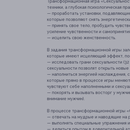
Трансформационная игра «Сексуальност
техники, а глубокая психологическая пр
— проработать установки, подавляющие 
которые позволяют снять энергетически
— принять свое тело, пробудить чувст
усиление чувственности и самопринятия
— исцелить свою женственность.
В задания трансформационной игры зал
которые имеют исцеляющий эффект, п
— исследовать грани сексуальности (32
сексуальности позволят открыть новые 
— наполниться энергией наслаждения, с
которые прямо в процессе игры меняют
чувствуют себе наполненными и сексуа
— покорять и вызывать восторг у мужч
внимание мужчин).
В процессе трансформационной игры «С
— отвечать на мудрые и наводящие на 
— выполнять специальные упражнения и 
— делиться опытом в доверительной а