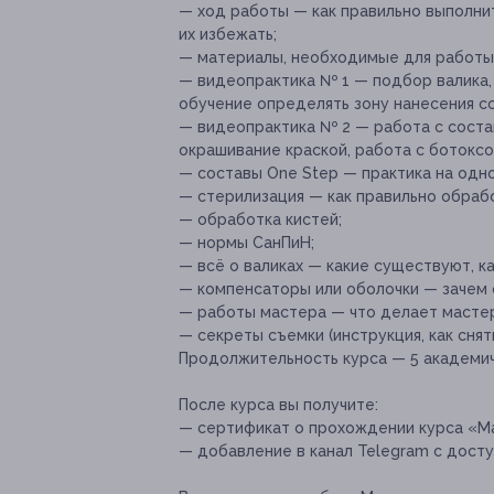
— ход работы — как правильно выполнит
их избежать;
— материалы, необходимые для работы
— видеопрактика № 1 — подбор валика, 
обучение определять зону нанесения с
— видеопрактика № 2 — работа с состав
окрашивание краской, работа с ботоксо
— составы One Step — практика на одно
— стерилизация — как правильно обрабо
— обработка кистей;
— нормы СанПиН;
— всё о валиках — какие существуют, ка
— компенсаторы или оболочки — зачем о
— работы мастера — что делает мастер
— секреты съемки (инструкция, как снят
Продолжительность курса — 5 академич
После курса вы получите:
— сертификат о прохождении курса «М
— добавление в канал Telegram с досту