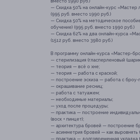
вместо 1990 руб.)
— Скидка 50% на онлайн-курс «Мастер 
(995 руб. вместо 1990 руб.)
— Скидка 50% на методическое пособи
обучение) (995 руб. вместо 1990 руб.)
— Скидка 62% на два онлайн-курса «Ма
(1512 руб. вместо 3980 руб.)
В программу онлайн-курса «Мастер-бро
— стерилизация (гласперленовый (шарико
— теория — всё о хне;
— теория — работа с краской;
— построение эскиза — работа с броу-
— окрашивание ресниц;
— работа с татуажем;
— необходимые материалы;
— уход после процедуры;
— практика — построение индивидуальн
(воск + пинцет);
— архитектура бровей — построение бр
— асимметрия бровей — как выровнять б
— практика — долговременная укладка 