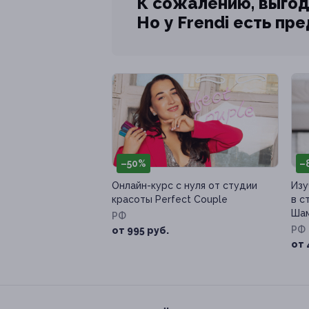
К сожалению, выгод
Но у Frendi есть пр
–50%
–
Онлайн-курс с нуля от студии
Изу
красоты Perfect Couple
в с
Шам
РФ
РФ
от 995 руб.
от 