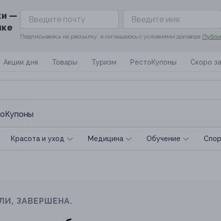
ки —
ике
Подписываясь на рассылку, я соглашаюсь с условиями договора
Публи
Акции дня
Товары
Туризм
РестоКупоны
Скоро з
оКупоны
Красота и уход
Медицина
Обучение
Спoр
ЛИ, ЗАВЕРШЕНА.