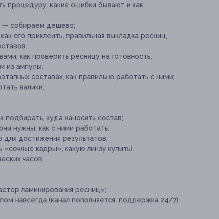
ь процедуру, какие ошибки бывают и как
 — собираем дешево;
как его приклеить, правильная выкладка ресниц,
оставов;
ами, как проверить ресницу на готовность,
м из ампулы;
этапных составах, как правильно работать с ними;
тать валики;
к подбирать, куда наносить состав;
ни нужны, как с ними работать;
 для достижения результатов;
ь «сочные кадры», какую линзу купить).
еских часов.
астер ламинирования ресниц»;
пом навсегда (канал пополняется, поддержка 24/7).