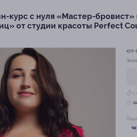
н-курс с нуля «Мастер-бровист»
ц» от студии красоты Perfect Co
от 
Экон
1
А
Поде