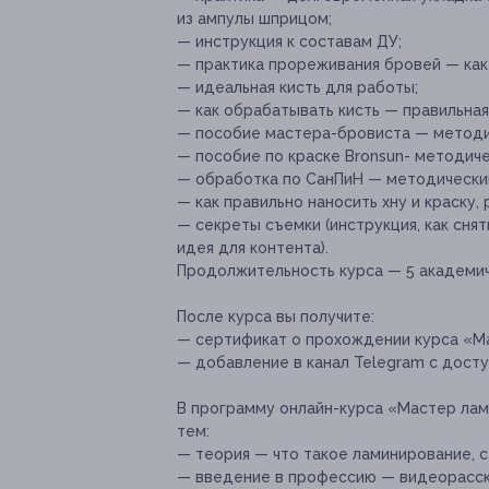
из ампулы шприцом;
— инструкция к составам ДУ;
— практика прореживания бровей — как
— идеальная кисть для работы;
— как обрабатывать кисть — правильная
— пособие мастера-бровиста — методи
— пособие по краске Bronsun- методиче
— обработка по СанПиН — методически
— как правильно наносить хну и краску, 
— секреты съемки (инструкция, как снят
идея для контента).
Продолжительность курса — 5 академич
После курса вы получите:
— сертификат о прохождении курса «М
— добавление в канал Telegram с досту
В программу онлайн-курса «Мастер ла
тем:
— теория — что такое ламинирование, с
— введение в профессию — видеорасск