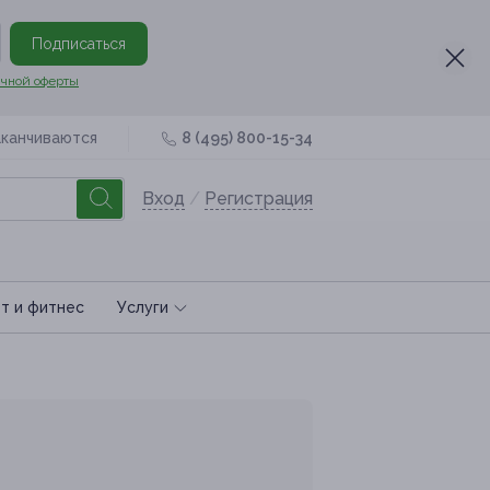
Подписаться
чной оферты
аканчиваются
8 (495) 800-15-34
Вход
/
Регистрация
т и фитнес
Услуги