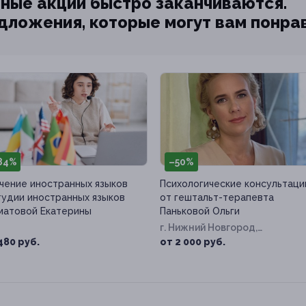
ные акции быстро заканчиваются.
едложения, которые могут вам понра
84%
–50%
чение иностранных языков
Психологические консультаци
тудии иностранных языков
от гештальт-терапевта
атовой Екатерины
Паньковой Ольги
г. Нижний Новгород,
Алексеевская ул, д. 26
480 руб.
от 2 000 руб.