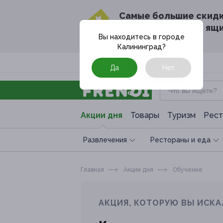
Cамые большие скид
в твоём почтовом ящ
Вы находитесь в городе
Калининград
?
Москва
Да
Нет
Акции дня
Товары
Туризм
Рест
Развлечения
Рестораны и еда
Главная
Акции дня
Обучение
АКЦИЯ, КОТОРУЮ ВЫ ИСКА