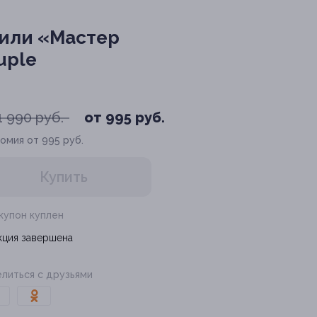
 или «Мастер
uple
1 990 руб.
от 995 руб.
омия от 995 руб.
Купить
 купон куплен
кция завершена
литься с друзьями