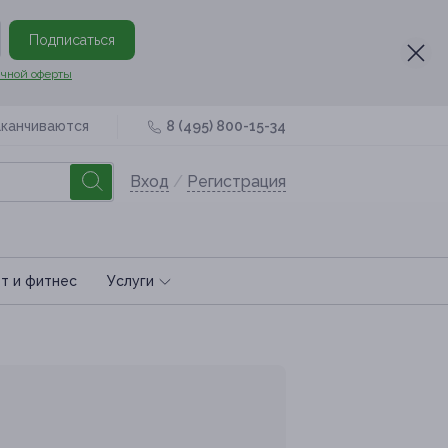
Подписаться
чной оферты
аканчиваются
8 (495) 800-15-34
Вход
/
Регистрация
т и фитнес
Услуги