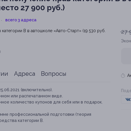
есто 27 900 руб.)
всего 3 адреса
27 
Эко
я
тии
Адреса
Вопросы
А
25.06.2021 (включительно).
Поде
нном или распечатанном виде.
ное количество купонов для себя или в подарок.
амме профессиональной подготовки (теория
редства категории В.