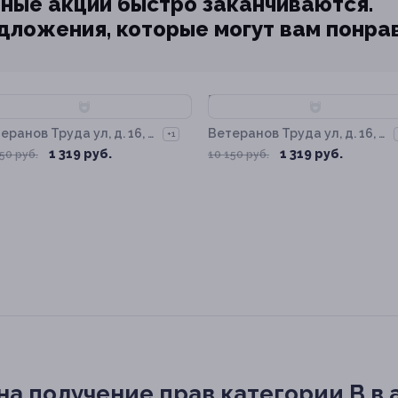
ные акции быстро заканчиваются.
едложения, которые могут вам понра
87%
–87%
еранов Труда ул, д. 16, к.
Ветеранов Труда ул, д. 16, к.
+1
3
1 319 руб.
1 319 руб.
50 руб.
10 150 руб.
а получение прав категории В в 