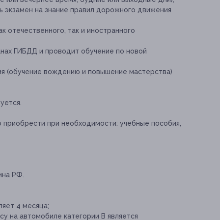
ь экзамен на знание правил дорожного движения
ак отечественного, так и иностранного
нах ГИБДД и проводит обучение по новой
ия (обучение вождению и повышение мастерства)
уется.
о приобрести при необходимости:
учебные пособия,
ина РФ.
яет 4 месяца;
су на автомобиле категории B является