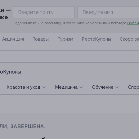
ки —
ике
Подписываясь на рассылку, я соглашаюсь с условиями договора
Публи
Акции дня
Товары
Туризм
РестоКупоны
Скоро з
оКупоны
Красота и уход
Медицина
Обучение
Спoр
ЛИ, ЗАВЕРШЕНА.