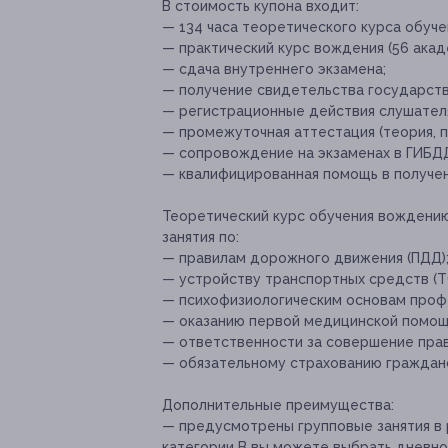
В стоимость купона входит:
— 134 часа теоретического курса обуч
— практический курс вождения (56 акад
— сдача внутреннего экзамена;
— получение свидетельства государств
— регистрационные действия слушател
— промежуточная аттестация (теория, п
— сопровождение на экзаменах в ГИБД
— квалифицированная помощь в получен
Теоретический курс обучения вождению
занятия по:
— правилам дорожного движения (ПДД)
— устройству транспортных средств (Т
— психофизиологическим основам проф
— оказанию первой медицинской помощ
— ответственности за совершение пра
— обязательному страхованию гражданс
Дополнительные преимущества:
— предусмотрены групповые занятия в 
категории В вы можете выбрать дневное