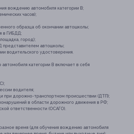
ения вождению автомобиля категории B;
емических часов);
енного образца об окончании автошколы;
я в ГИБДД;
лощадка, город);
Д представителем автошколы;
ии водительского удостоверения.
 автомобиля категории B включает в себя
;
С);
ессии водителя;
и при дорожно-транспортном происшествии (ДТП);
вонарушений в области дорожного движения в РФ;
кой ответственности (ОСАГО).
разное время (для обучения вождению автомобиля
 или вечернее время, будние или выходные дни);