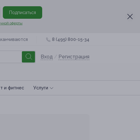
Подписаться
чной оферты
аканчиваются
8 (495) 800-15-34
Вход
/
Регистрация
т и фитнес
Услуги