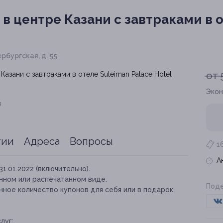
в центре Казани с завтраками в о
ербургская, д. 55
от 
Экон
я
тии
Адреса
Вопросы
1
А
31.01.2022 (включительно).
нном или распечатанном виде.
Поде
ное количество купонов для себя или в подарок.
луг: