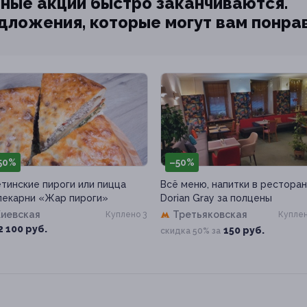
ные акции быстро заканчиваются.
едложения, которые могут вам понра
50%
–50%
тинские пироги или пицца
Всё меню, напитки в рестора
пекарни «Жар пироги»
Dorian Gray за полцены
Киевская
Третьяковская
Куплено 3
Куплен
2 100 руб.
150 руб.
скидка 50% за