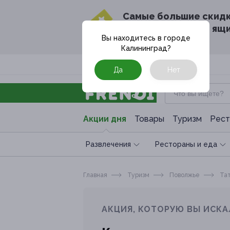
Cамые большие скид
в твоём почтовом ящ
Вы находитесь в городе
Калининград
?
Москва
Да
Нет
Акции дня
Товары
Туризм
Рест
Развлечения
Рестораны и еда
Главная
Туризм
Поволжье
Тат
АКЦИЯ, КОТОРУЮ ВЫ ИСКА