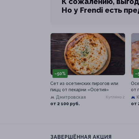
К сожалению, выгод
Но у Frendi есть пр
–50%
–
Сет из осетинских пирогов или
Осе
пицц от пекарни «Осетия»
от 
Дмитровская
Куплено 2
от 2 100 руб.
от 
ЗАВЕРШЁННАЯ АКЦИЯ