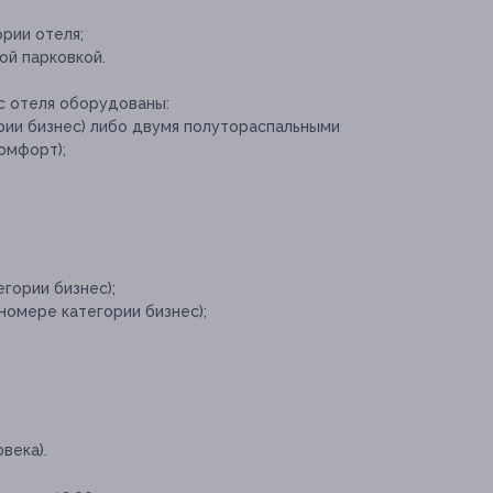
ории отеля;
ой парковкой.
с отеля оборудованы:
рии бизнес) либо двумя полутораспальными
омфорт);
гории бизнес);
 номере категории бизнес);
века).