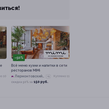
виться!
–50%
не
Всё меню кухни и напитки в сети
ресторанов MiMi
Лермонтовский
о 10
Куплено 11
+1
проспект
150 руб.
скидка 50% за