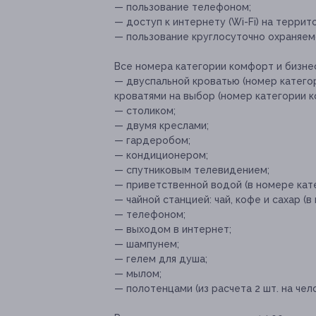
— пользование телефоном;
— доступ к интернету (Wi-Fi) на террит
— пользование круглосуточно охраняем
Все номера категории комфорт и бизне
— двуспальной кроватью (номер катего
кроватями на выбор (номер категории к
— столиком;
— двумя креслами;
— гардеробом;
— кондиционером;
— спутниковым телевидением;
— приветственной водой (в номере кате
— чайной станцией: чай, кофе и сахар (в
— телефоном;
— выходом в интернет;
— шампунем;
— гелем для душа;
— мылом;
— полотенцами (из расчета 2 шт. на чело