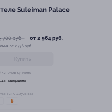
теле Suleiman Palace
5 700 руб.
от 2 964 руб.
омия от 2 736 руб.
Купить
6 купонов куплено
кция завершена
литься с друзьями