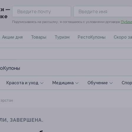
ки —
ике
Подписываясь на рассылку, я соглашаюсь с условиями договора
Публи
Акции дня
Товары
Туризм
РестоКупоны
Скоро з
оКупоны
Красота и уход
Медицина
Обучение
Спoр
арстан
ЛИ, ЗАВЕРШЕНА.