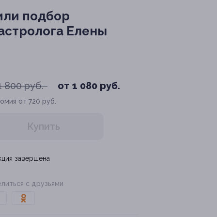
или подбор
астролога Елены
1 800 руб.
от 1 080 руб.
омия от 720 руб.
Купить
кция завершена
литься с друзьями