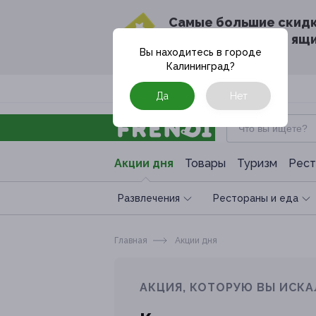
Cамые большие скид
в твоём почтовом ящ
Вы находитесь в городе
Калининград
?
Москва
Да
Нет
Акции дня
Товары
Туризм
Рест
Развлечения
Рестораны и еда
Главная
Акции дня
АКЦИЯ, КОТОРУЮ ВЫ ИСКА