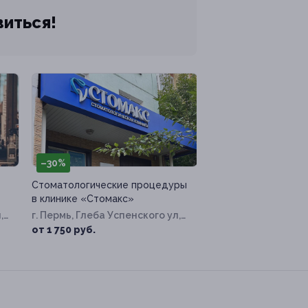
виться!
–30%
Стоматологические процедуры
в клинике «Стомакс»
,
г. Пермь, Глеба Успенского ул,
д. 16
от 1 750 руб.