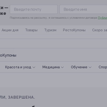
ки —
ике
Подписываясь на рассылку, я соглашаюсь с условиями договора
Публи
Акции дня
Товары
Туризм
РестоКупоны
Скоро з
оКупоны
Красота и уход
Медицина
Обучение
Спoр
ЛИ, ЗАВЕРШЕНА.