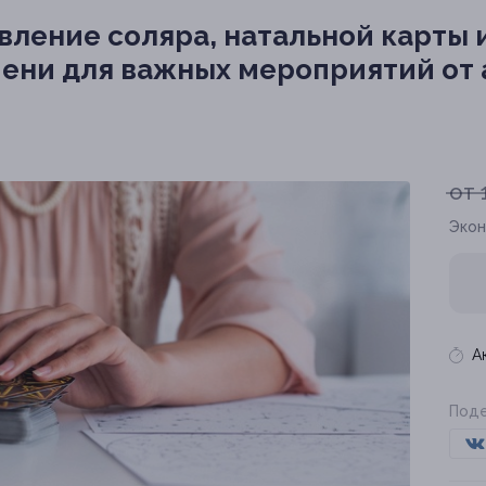
вление соляра, натальной карты 
ени для важных мероприятий от 
от 
Экон
А
Поде