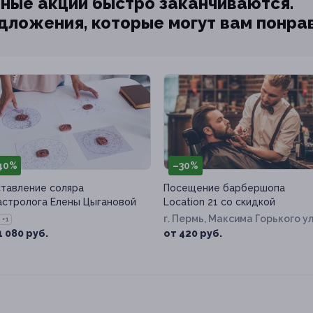
ные акции быстро заканчиваются.
едложения, которые могут вам понра
40%
–30%
тавление соляра
Посещение барбершопа
астролога Елены Цыгановой
Location 21 со скидкой
г. Пермь, Максима Горького ул
+1
д. 21
1 080 руб.
от 420 руб.