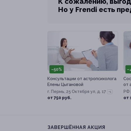
К сожалению, выгод
Но у Frendi есть пр
–50%
–
Консультации от астропсихолога
Сос
Елены Цыгановой
от 
г. Пермь, 25 Октября ул, д. 17
РФ
+1
от 750 руб.
от 
ЗАВЕРШЁННАЯ АКЦИЯ