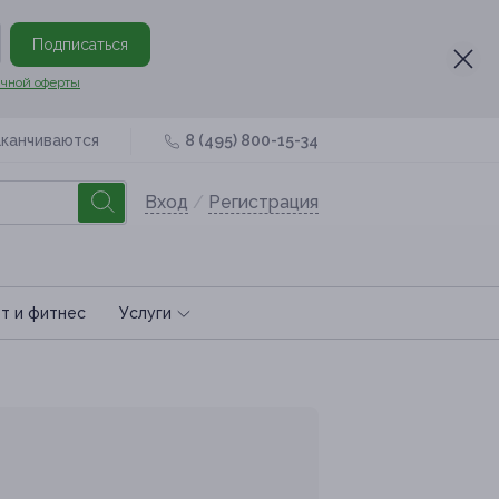
Подписаться
чной оферты
аканчиваются
8 (495) 800-15-34
Вход
/
Регистрация
т и фитнес
Услуги