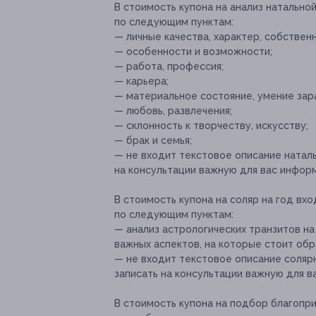
В стоимость купона на анализ натально
по следующим пунктам:
— личные качества, характер, собствен
— особенности и возможности;
— работа, профессия;
— карьера;
— материальное состояние, умение зара
— любовь, развлечения;
— склонность к творчеству, искусству;
— брак и семья;
— не входит текстовое описание натал
на консультации важную для вас инфор
В стоимость купона на соляр на год вх
по следующим пунктам:
— анализ астрологических транзитов н
важных аспектов, на которые стоит обр
— не входит текстовое описание соляр
записать на консультации важную для 
В стоимость купона на подбор благопр