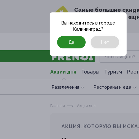
Cамые большие скид
в твоём почтовом ящ
Вы находитесь в городе
Калининград
?
Москва
Да
Нет
Акции дня
Товары
Туризм
Рест
Развлечения
Рестораны и еда
Главная
Акции дня
АКЦИЯ, КОТОРУЮ ВЫ ИСКА