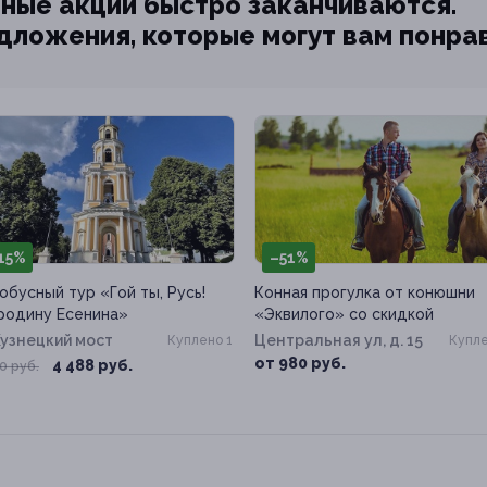
ные акции быстро заканчиваются.
едложения, которые могут вам понра
15%
–51%
обусный тур «Гой ты, Русь!
Конная прогулка от конюшни
родину Есенина»
«Эквилого» со скидкой
узнецкий мост
Центральная ул, д. 15
Куплено 1
Купле
от 980 руб.
4 488 руб.
0 руб.