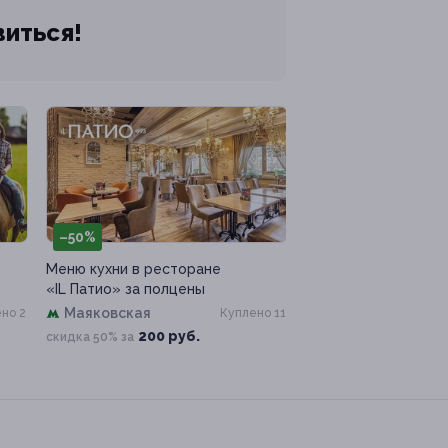
виться!
–50%
Меню кухни в ресторане
«IL Патио» за полцены
Маяковская
но 2
Куплено 11
200 руб.
скидка 50% за