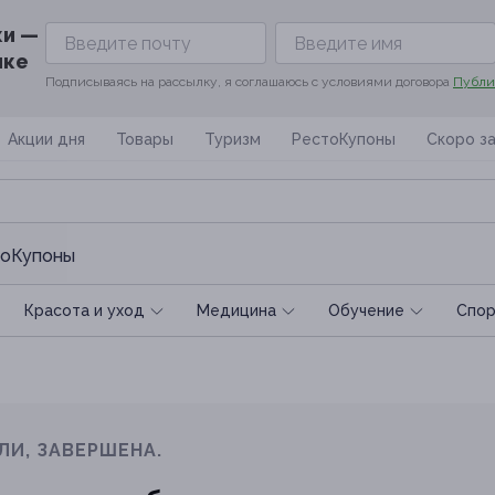
ки —
ике
Подписываясь на рассылку, я соглашаюсь с условиями договора
Публи
Акции дня
Товары
Туризм
РестоКупоны
Скоро з
оКупоны
Красота и уход
Медицина
Обучение
Спoр
ЛИ, ЗАВЕРШЕНА.