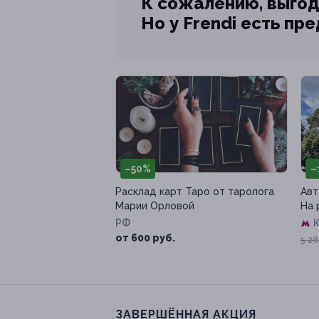
К сожалению, выгод
Но у Frendi есть пр
–50%
–
Расклад карт Таро от таролога
Авт
Марии Орловой
На 
РФ
К
от 600 руб.
5 28
ЗАВЕРШЁННАЯ АКЦИЯ