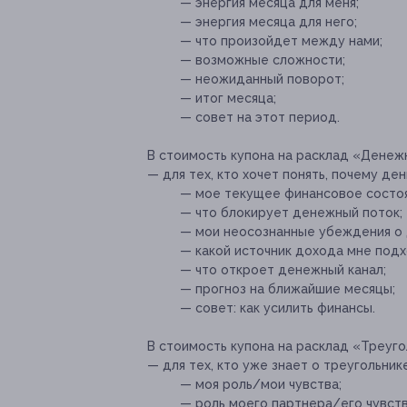
— энергия месяца для меня;
— энергия месяца для него;
— что произойдет между нами;
— возможные сложности;
— неожиданный поворот;
— итог месяца;
— совет на этот период.
В стоимость купона на расклад «Денеж
— для тех, кто хочет понять, почему ден
— мое текущее финансовое состоя
— что блокирует денежный поток;
— мои неосознанные убеждения о 
— какой источник дохода мне подх
— что откроет денежный канал;
— прогноз на ближайшие месяцы;
— совет: как усилить финансы.
В стоимость купона на расклад «Треуго
— для тех, кто уже знает о треугольник
— моя роль/мои чувства;
— роль моего партнера/его чувств