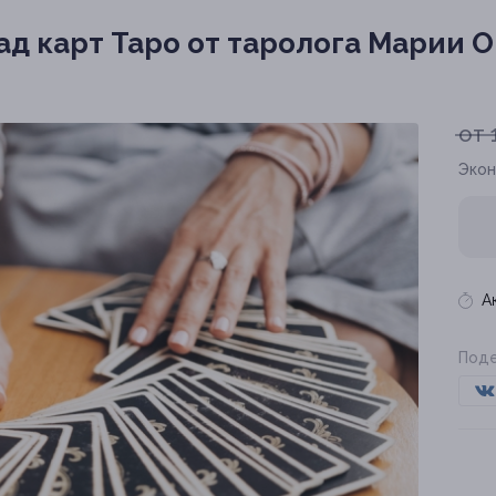
ад карт Таро от таролога Марии 
от 
Экон
А
Поде