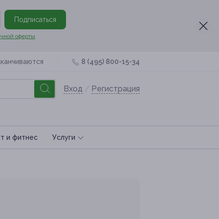
Подписаться
чной оферты
аканчиваются
8 (495) 800-15-34
Вход
/
Регистрация
т и фитнес
Услуги