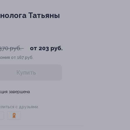
унолога Татьяны
370 руб.
от 203 руб.
омия от 167 руб.
Купить
кция завершена
литься с друзьями