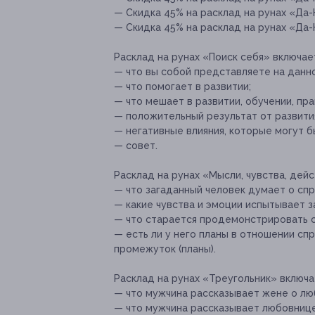
— Скидка 45% на расклад на рунах «Да-Н
— Скидка 45% на расклад на рунах «Да-Н
Расклад на рунах «Поиск себя» включает
— что вы собой представляете на данно
— что помогает в развитии;
— что мешает в развитии, обучении, пра
— положительный результат от развити
— негативные влияния, которые могут б
— совет.
Расклад на рунах «Мысли, чувства, дейс
— что загаданный человек думает о сп
— какие чувства и эмоции испытывает з
— что старается продемонстрировать 
— есть ли у него планы в отношении сп
промежуток (планы).
Расклад на рунах «Треугольник» включа
— что мужчина рассказывает жене о лю
— что мужчина рассказывает любовнице