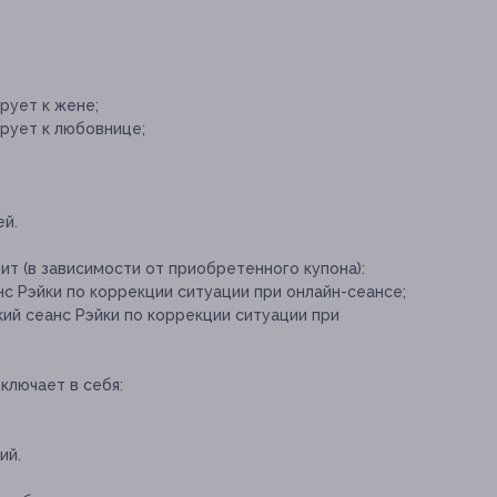
рует к жене;
рует к любовнице;
ей.
ит (в зависимости от приобретенного купона):
с Рэйки по коррекции ситуации при онлайн-сеансе;
ий сеанс Рэйки по коррекции ситуации при
ключает в себя:
ий.