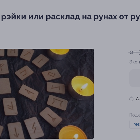
рэйки или расклад на рунах от р
от 
Экон
А
Поде