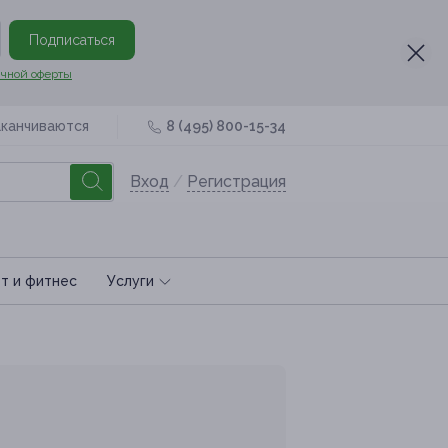
Подписаться
чной оферты
аканчиваются
8 (495) 800-15-34
Вход
/
Регистрация
т и фитнес
Услуги