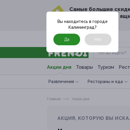
Cамые большие скид
в твоём почтовом ящ
Вы находитесь в городе
Калининград
?
Москва
Да
Нет
Акции дня
Товары
Туризм
Рест
Развлечения
Рестораны и еда
Главная
Акции дня
АКЦИЯ, КОТОРУЮ ВЫ ИСКА