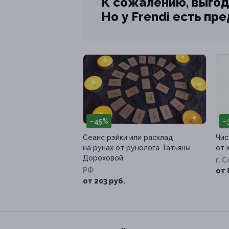
К сожалению, выгод
Но у Frendi есть пр
–45%
–
Сеанс рэйки или расклад
Чис
на рунах от рунолога Татьяны
от 
Дороховой
г. 
РФ
от 
от 203 руб.