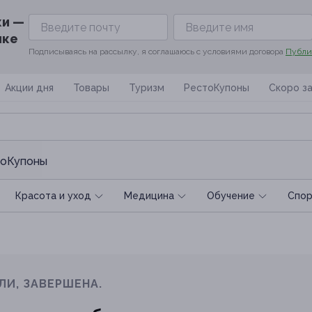
ки —
ике
Подписываясь на рассылку, я соглашаюсь с условиями договора
Публи
Акции дня
Товары
Туризм
РестоКупоны
Скоро з
оКупоны
Красота и уход
Медицина
Обучение
Спoр
ЛИ, ЗАВЕРШЕНА.