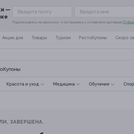
ки —
ике
Подписываясь на рассылку, я соглашаюсь с условиями договора
Публи
Акции дня
Товары
Туризм
РестоКупоны
Скоро з
оКупоны
Красота и уход
Медицина
Обучение
Спoр
ЛИ, ЗАВЕРШЕНА.