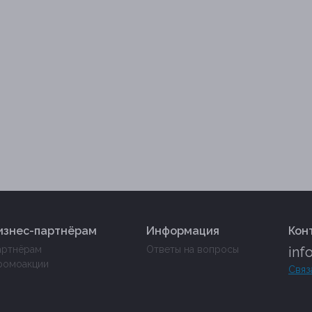
изнес-партнёрам
Информация
Кон
артнёрам
Ответы на вопросы
inf
ромоакции
Связ