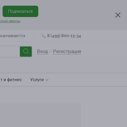
Подписаться
чной оферты
аканчиваются
8 (495) 800-15-34
Вход
/
Регистрация
т и фитнес
Услуги