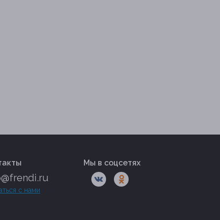
такты
Мы в соцсетях
o@frendi.ru
аться с нами