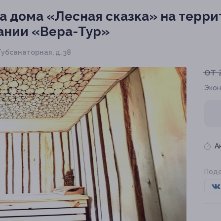
 дома «Лесная сказка» на терри
ании «Вера-Тур»
Тубсанаторная, д. 38
от 
Экон
А
Поде