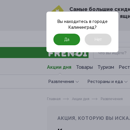
Cамые большие скид
в твоём почтовом ящ
Вы находитесь в городе
Калининград
?
Москва
Да
Нет
Акции дня
Товары
Туризм
Рест
Развлечения
Рестораны и еда
Главная
Акции дня
Развлечения
АКЦИЯ, КОТОРУЮ ВЫ ИСКА