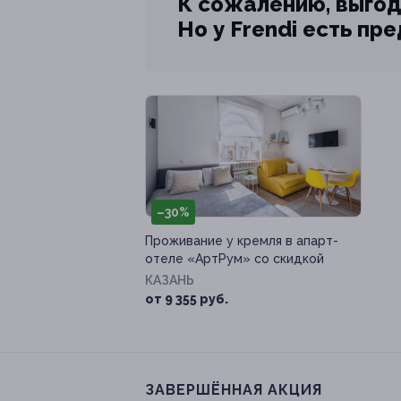
К сожалению, выгод
Но у Frendi есть пр
–30%
Проживание у кремля в апарт-
отеле «AртРум» со скидкой
КАЗАНЬ
от 9 355 руб.
ЗАВЕРШЁННАЯ АКЦИЯ