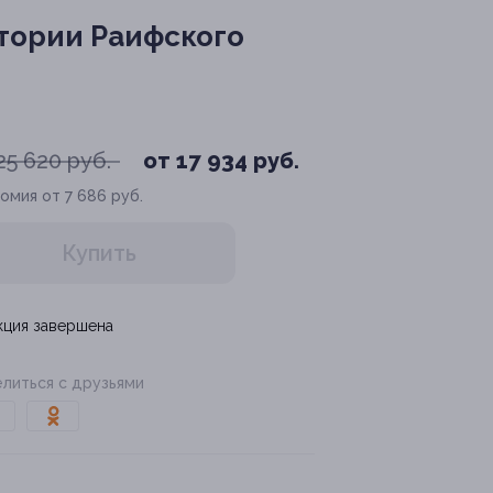
тории Раифского
25 620 руб.
от 17 934 руб.
омия от 7 686 руб.
Купить
кция завершена
литься с друзьями