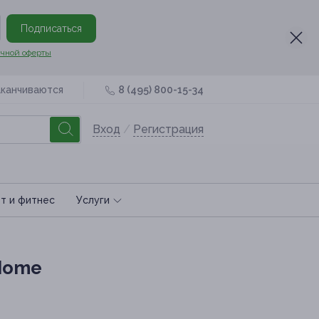
Подписаться
чной оферты
аканчиваются
8 (495) 800-15-34
Вход
/
Регистрация
т и фитнес
Услуги
 Home