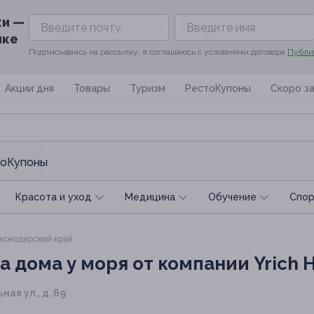
ки —
ике
Подписываясь на рассылку, я соглашаюсь с условиями договора
Публи
Акции дня
Товары
Туризм
РестоКупоны
Скоро з
оКупоны
Красота и уход
Медицина
Обучение
Спoр
снодарский край
 дома у моря от компании Yrich
я ул., д. 69 ​