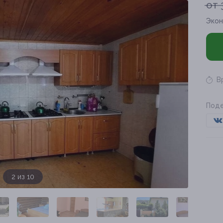
от 
Экон
В
Поде
3 из 10