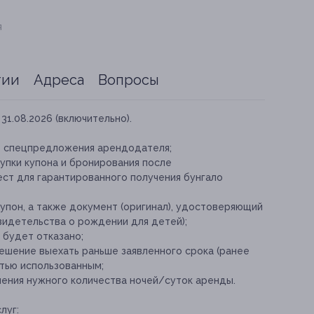
я
тии
Адреса
Вопросы
31.08.2026 (включительно).
е спецпредложения арендодателя;
упки купона и бронирования после
ест для гарантированного получения бунгало
упон, а также документ (оригинал), удостоверяющий
свидетельства о рождении для детей);
 будет отказано;
ешение выехать раньше заявленного срока (ранее
стью использованным;
ения нужного количества ночей/суток аренды.
луг: