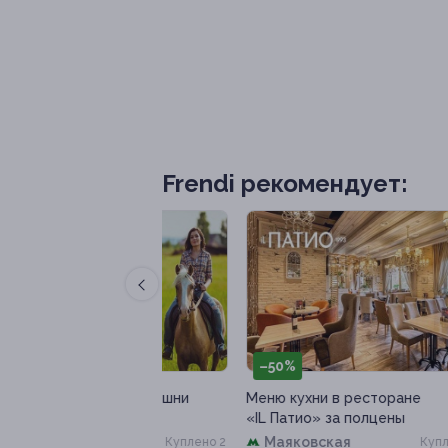
Frendi рекомендует:
–50%
–
лка от конюшни
Меню кухни в ресторане
Мен
о скидкой
«IL Патио» за полцены
«Ге
л, д. 15
Маяковская
Куплено 2
Куплено 11