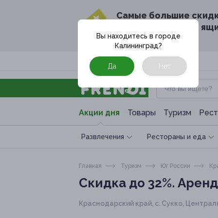
Cамые большие скид
в твоём почтовом ящ
Вы находитесь в городе
Калининград
?
Москва
Да
Нет
Акции дня
Товары
Туризм
Рест
Развлечения
Рестораны и еда
Главная
Туризм
Юг России
Кра
Скидка до 32%.
Аренда
Краснодарский край, с. Сукко, Центральна