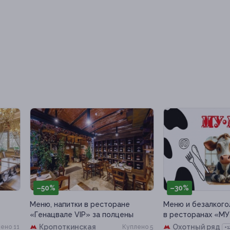
50%
–30%
ю, напитки в ресторане
Меню и безалкогольные напит
нацвале VIP» за полцены
в ресторанах «МУ-МУ»
Кропоткинская
Охотный ряд
Куплено 5
Куплен
+12