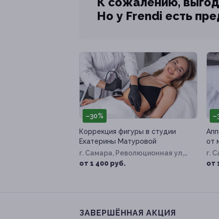
К сожалению, выгод
Но у Frendi есть пр
–30%
–
Коррекция фигуры в студии
Апп
Екатерины Матуровой
от 
г. Самара, Революционная ул,
г. 
д. 70
49
от 1 400 руб.
от 
ЗАВЕРШЁННАЯ АКЦИЯ