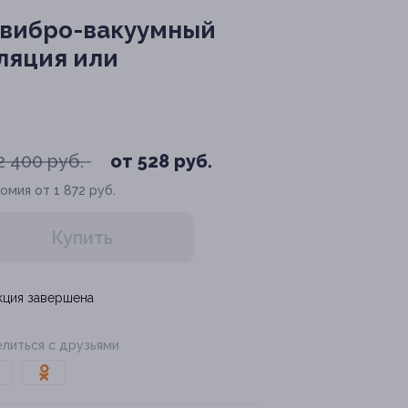
 вибро-вакуумный
ляция или
2 400 руб.
от 528 руб.
омия от 1 872 руб.
Купить
кция завершена
литься с друзьями