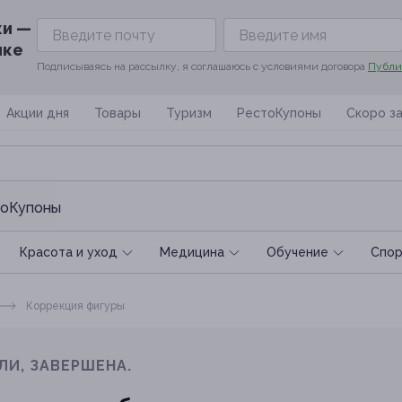
ки —
ике
Подписываясь на рассылку, я соглашаюсь с условиями договора
Публи
Акции дня
Товары
Туризм
РестоКупоны
Скоро з
оКупоны
Красота и уход
Медицина
Обучение
Спoр
Коррекция фигуры
ЛИ, ЗАВЕРШЕНА.