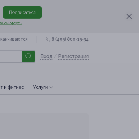
Подписаться
чной оферты
аканчиваются
8 (495) 800-15-34
Вход
/
Регистрация
т и фитнес
Услуги