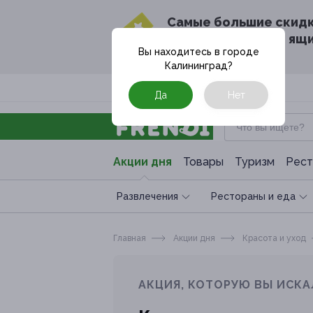
Cамые большие скид
в твоём почтовом ящ
Вы находитесь в городе
Калининград
?
Москва
Да
Нет
Акции дня
Товары
Туризм
Рест
Развлечения
Рестораны и еда
Главная
Акции дня
Красота и уход
АКЦИЯ, КОТОРУЮ ВЫ ИСКА