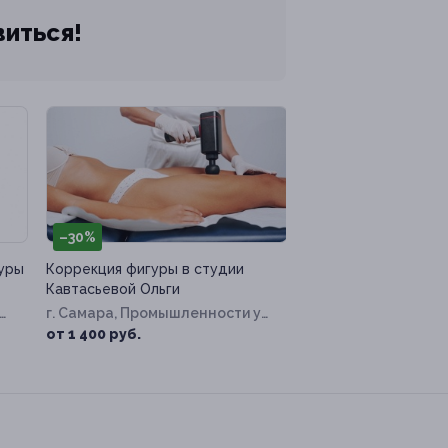
виться!
–30%
уры
Коррекция фигуры в студии
Кавтасьевой Ольги
г. Самара, Промышленности ул,
д. 296
от 1 400 руб.