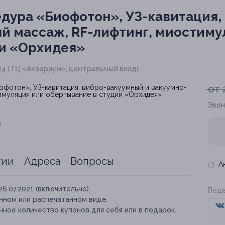
дура «Биофотон», УЗ-кавитация,
й массаж, RF-лифтинг, миостиму
ии «Орхидея»
ф. 224 (ТЦ «Аквариум», центральный вход)
от 
Экон
я
тии
Адреса
Вопросы
А
26.07.2021 (включительно).
Поде
нном или распечатанном виде.
ное количество купонов для себя или в подарок.