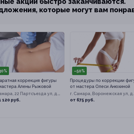
ные акции быстро заканчиваются.
едложения, которые могут вам понра
30%
–50%
аратная коррекция фигуры
Процедуры по коррекции фиг
мастера Алены Рыжовой
от мастера Олеси Анюхиной
Самара, 22 Партсъезда ул, д.
г. Самара, Воронежская ул, д.
23а
1 120 руб.
от 675 руб.