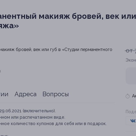
нентный макияж бровей, век или 
яжа»
от 
Экон
я
тии
Адреса
Вопросы
А
29.06.2021 (включительно).
Поде
нном или распечатанном виде.
ное количество купонов для себя или в подарок.