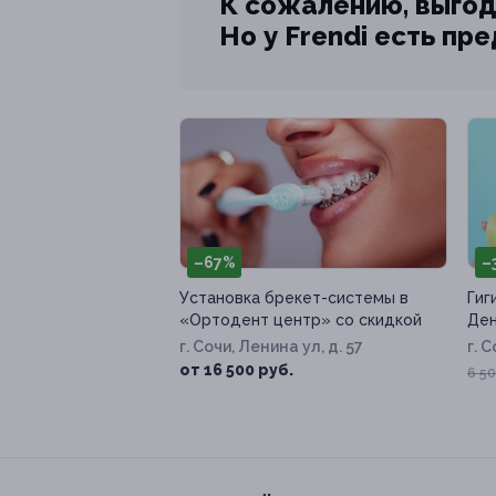
К сожалению, выгод
Но у Frendi есть пр
–67%
–
Установка брекет-системы в
Гиг
«Ортодент центр» со скидкой
Ден
г. Сочи, Ленина ул, д. 57
г. 
от 16 500 руб.
6 50