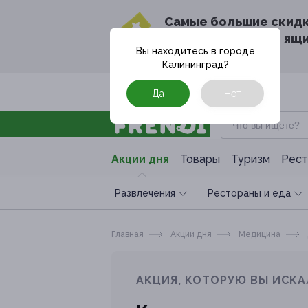
Cамые большие скид
в твоём почтовом ящ
Вы находитесь в городе
Калининград
?
Москва
Да
Нет
Акции дня
Товары
Туризм
Рест
Развлечения
Рестораны и еда
Главная
Акции дня
Медицина
АКЦИЯ, КОТОРУЮ ВЫ ИСКА