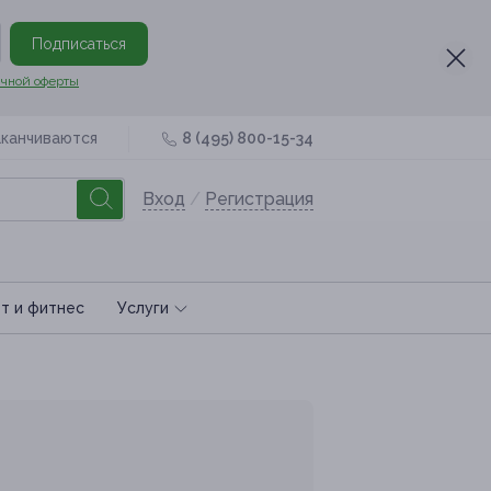
Подписаться
чной оферты
аканчиваются
8 (495) 800-15-34
Вход
/
Регистрация
т и фитнес
Услуги