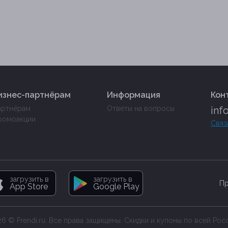
изнес-партнёрам
Информация
Кон
артнёрам
Ответы на вопросы
inf
ромоакции
Связ
загрузить в
загрузить в
Пр
App Store
Google Play
6 © Frendi.ru. Все права защищены. Скидки и купоны по всей Рос