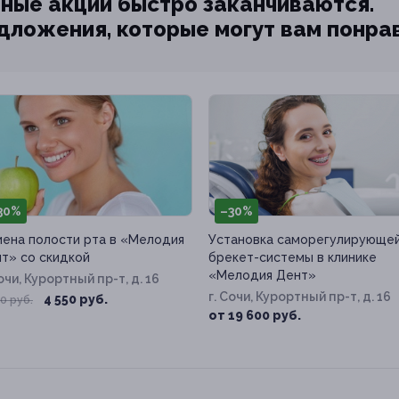
ные акции быстро заканчиваются.
едложения, которые могут вам понра
30%
–30%
иена полости рта в «Мелодия
Установка саморегулирующе
т» со скидкой
брекет-системы в клинике
«Мелодия Дент»
Сочи, Курортный пр-т, д. 16
г. Сочи, Курортный пр-т, д. 16
4 550 руб.
0 руб.
от 19 600 руб.