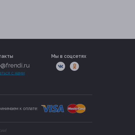
такты
Мы в соцсетях
o@frendi.ru
аться с нами
инимаем к оплате:
сии!