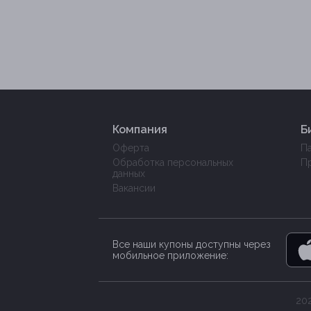
Компания
Б
Оферта
П
Обработка персональных
П
данных
Вакансии
Все наши купоны доступны через
мобильное приложение:
202