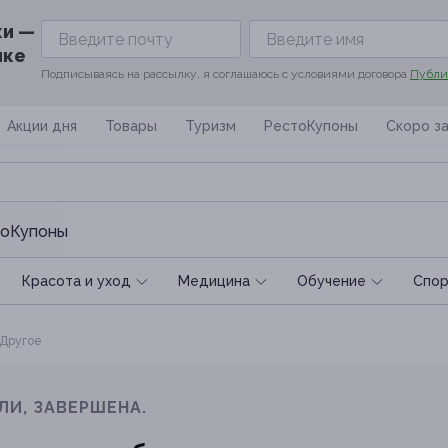
ки —
ике
Подписываясь на рассылку, я соглашаюсь с условиями договора
Публи
Акции дня
Товары
Туризм
РестоКупоны
Скоро з
оКупоны
Красота и уход
Медицина
Обучение
Спoр
Другое
ЛИ, ЗАВЕРШЕНА.