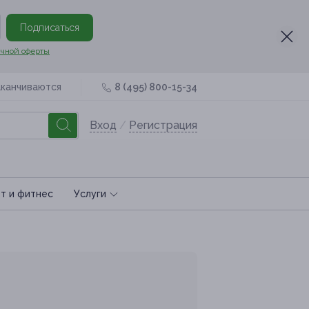
Подписаться
чной оферты
аканчиваются
8 (495) 800-15-34
Вход
/
Регистрация
т и фитнес
Услуги