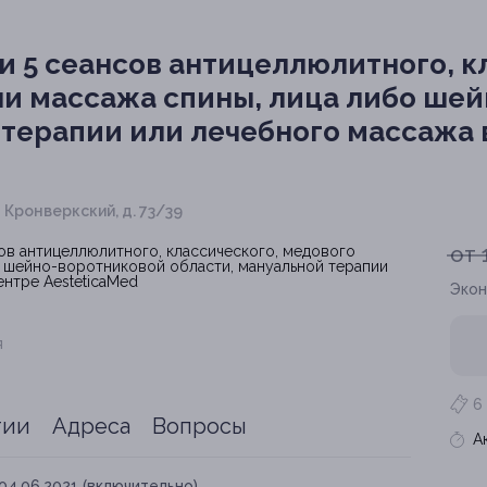
ли 5 сеансов антицеллюлитного, к
и массажа спины, лица либо ше
 терапии или лечебного массажа
 Кронверкский, д. 73/39
от 
Экон
я
6
тии
Адреса
Вопросы
А
04.06.2021 (включительно).