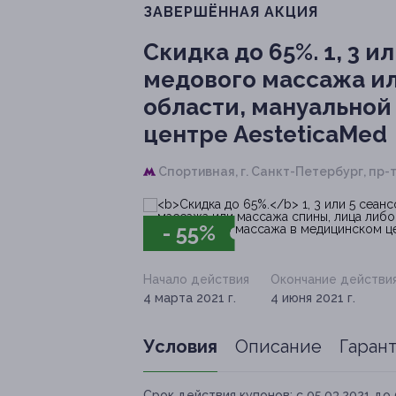
ЗАВЕРШЁННАЯ АКЦИЯ
Скидка до 65%.
1, 3 и
медового массажа ил
области, мануальной
центре AesteticaMed
Спортивная,
г. Санкт-Петербург, пр-т
- 55%
Начало действия
Окончание действи
4 марта 2021 г.
4 июня 2021 г.
Условия
Описание
Гаран
Срок действия купонов:
с 05.03.2021 до 