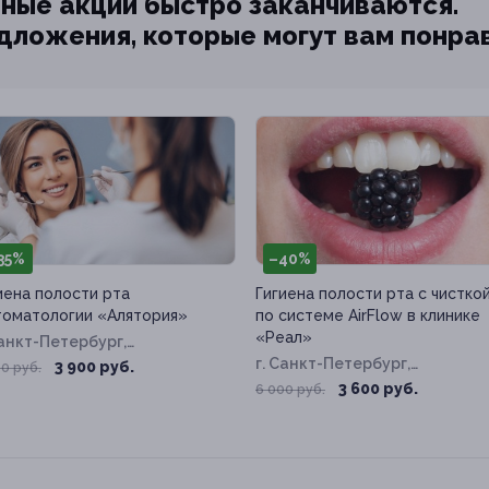
ные акции быстро заканчиваются.
едложения, которые могут вам понра
35%
–40%
иена полости рта
Гигиена полости рта с чистко
томатологии «Алятория»
по системе AirFlow в клинике
«Реал»
Санкт-Петербург,
свещения пр-т, д. 54
г. Санкт-Петербург,
3 900 руб.
0 руб.
Композиторов ул, д. 24, к. 1
3 600 руб.
6 000 руб.