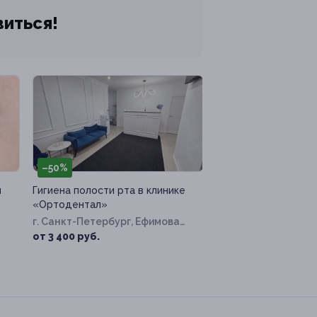
виться!
–50%
й
Гигиена полости рта в клинике
«Ортодентал»
г. Санкт-Петербург, Ефимова
ул, д. 6
от 3 400 руб.