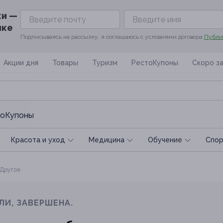
ки —
ике
Подписываясь на рассылку, я соглашаюсь с условиями договора
Публи
Акции дня
Товары
Туризм
РестоКупоны
Скоро з
оКупоны
Красота и уход
Медицина
Обучение
Спoр
Другое
ЛИ, ЗАВЕРШЕНА.