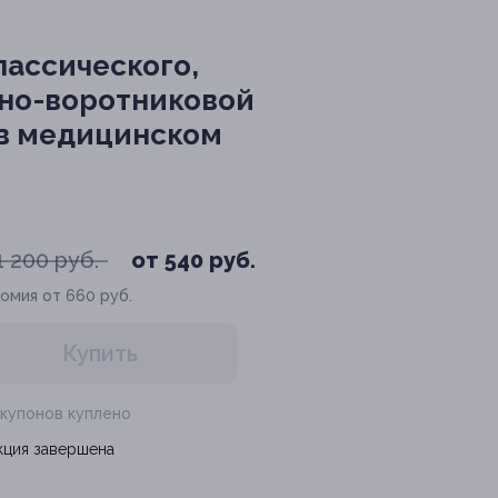
лассического,
йно-воротниковой
 в медицинском
1 200 руб.
от 540 руб.
омия от 660 руб.
Купить
 купонов куплено
кция завершена