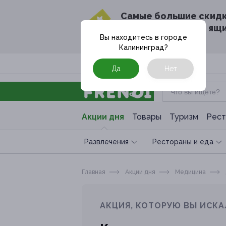
Cамые большие скид
в твоём почтовом ящ
Вы находитесь в городе
Калининград
?
Москва
Да
Нет
Акции дня
Товары
Туризм
Рест
Развлечения
Рестораны и еда
Главная
Акции дня
Медицина
АКЦИЯ, КОТОРУЮ ВЫ ИСКА