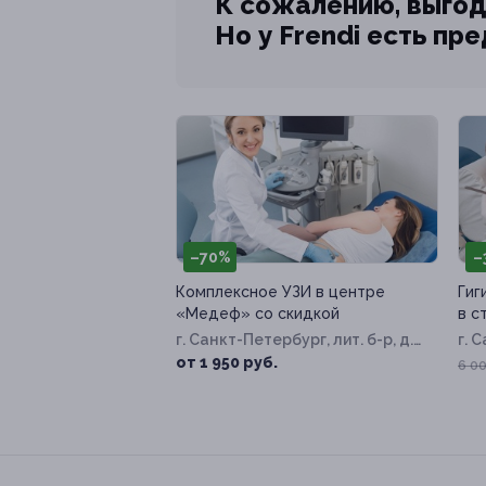
К сожалению, выгод
Но у Frendi есть пр
–70%
–
Комплексное УЗИ в центре
Гиг
«Медеф» со скидкой
в с
г. Санкт-Петербург, лит. б-р, д.
г. 
59, к. 2
Про
от 1 950 руб.
6 00