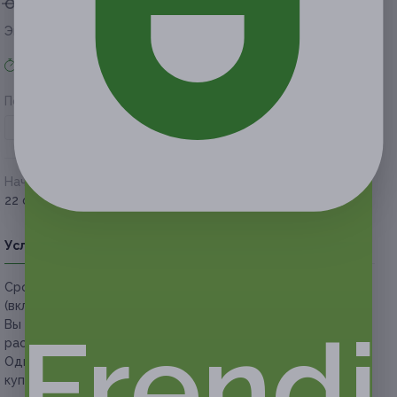
от 15 600 руб.
от 1 248 руб.
Экономия от 14 352 руб.
Акция завершена
Поделиться с друзьями
Начало действия
Окончание действия
22 февраля 2021 г.
23 мая 2021 г.
Условия
Описание
Гарантии
Адреса
Вопросы
Срок действия купонов:
с 23.02.2021 до 23.05.2021
(включительно).
Frendi
Вы можете предъявить купон в электронном или
распечатанном виде.
Один человек может купить неограниченное количество
купонов для себя или в подарок.