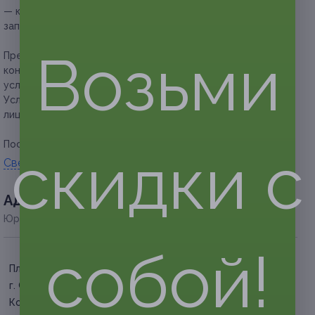
— клиент обязан сообщить об отмене или переносе
записи не менее чем за 12 часов.
Возьми
Предупреждаем о необходимости получения
консультации у врача-специалиста по оказываемым
услугам и противопоказаниям.
Услуга предоставляется только совершеннолетним
лицам.
Посмотреть
прайс
.
скидки с
Свернуть
Адресa
Юридическая информация о партнёре
собой!
Площадь Ленина
г. Санкт-Петербург, ул.
Комсомола, д. 16