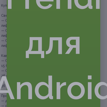
Купон действует на следующие виды услуг:
Световой вакуум и RF-лифтинг для тела:
— Скидка 77% на 3 сеанса светового вакуума и RF-
для
лифтинга для тела (3105 руб. вместо 13 500 руб.)
— Скидка 78% на 5 сеансов светового вакуума и RF-
лифтинга для тела (4950 руб. вместо 22 500 руб.)
— Скидка 79% на 7 сеансов светового вакуума и RF-
лифтинга для тела (6615 руб. вместо 31 500 руб.)
Кавитация всего тела:
— Скидка 92% на 3 сеанса кавитации (1248 руб. вместо
15 600 руб.)
Androi
— Скидка 92% на 5 сеансов кавитации (2080 руб. вместо
26 000 руб.)
— Скидка 92% на 7 сеансов кавитации (2912 руб. вместо
36 400 руб.)
Прочие условия:
— длительность услуг составляет 30 минут;
— обязательна предварительная запись по телефону;