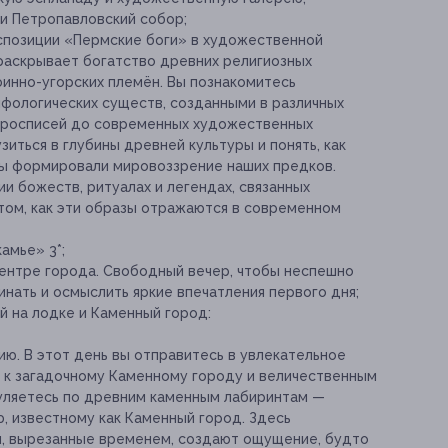
и Петропавловский собор;
кспозиции «Пермские боги» в художественной
 раскрывает богатство древних религиозных
инно-угорских племён. Вы познакомитесь
ифологических существ, созданными в различных
х росписей до современных художественных
зиться в глубины древней культуры и понять, как
ы формировали мировоззрение наших предков.
ии божеств, ритуалах и легендах, связанных
 том, как эти образы отражаются в современном
амье» 3*;
ентре города. Свободный вечер, чтобы неспешно
инать и осмыслить яркие впечатления первого дня;
ой на лодке и Каменный город:
ию. В этот день вы отправитесь в увлекательное
 к загадочному Каменному городу и величественным
гуляетесь по древним каменным лабиринтам —
, известному как Каменный город. Здесь
ы, вырезанные временем, создают ощущение, будто