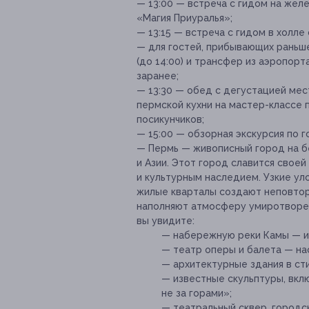
— 13:00 — встреча с гидом на жел
«Магия Приуралья»;
— 13:15 — встреча с гидом в холле
— для гостей, прибывающих раньше
(до 14:00) и трансфер из аэропорт
заранее;
— 13:30 — обед с дегустацией мес
пермской кухни на мастер-классе
посикунчиков;
— 15:00 — обзорная экскурсия по 
— Пермь — живописный город на б
и Азии. Этот город славится свое
и культурным наследием. Узкие ул
жилые кварталы создают неповтор
наполняют атмосферу умиротворен
вы увидите:
— набережную реки Камы — и
— театр оперы и балета — на
— архитектурные здания в ст
— известные скульптуры, вкл
не за горами»;
— театральный сквер, городс