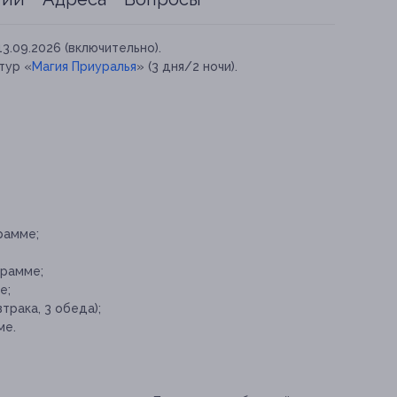
13.09.2026 (включительно).
тур «
Магия Приуралья
» (3 дня/2 ночи).
рамме;
грамме;
е;
трака, 3 обеда);
ме.