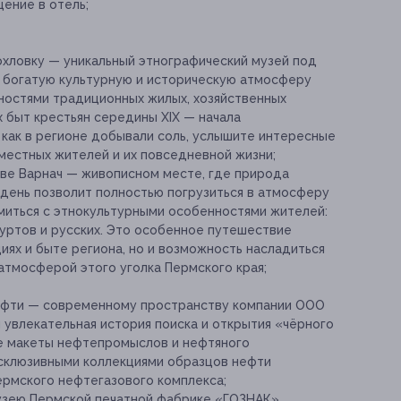
ение в отель;
охловку — уникальный этнографический музей под
в богатую культурную и историческую атмосферу
ностями традиционных жилых, хозяйственных
 быт крестьян середины XIX — начала
, как в регионе добывали соль, услышите интересные
 местных жителей и их повседневной жизни;
ве Варнач — живописном месте, где природа
т день позволит полностью погрузиться в атмосферу
миться с этнокультурными особенностями жителей:
муртов и русских. Это особенное путешествие
иях и быте региона, но и возможность насладиться
атмосферой этого уголка Пермского края;
нефти — современному пространству компании ООО
 увлекательная история поиска и открытия «чёрного
е макеты нефтепромыслов и нефтяного
ксклюзивными коллекциями образцов нефти
рмского нефтегазового комплекса;
узею Пермской печатной фабрике «ГОЗНАК».