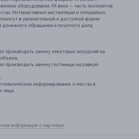
венное оборудование XX века — часть экспонатов
стах. Интерактивные инсталляции и специально
омогут в увлекательной и доступной форме
я денежного обращения и печатного дела;
во производить замену некоторых экскурсий на
 объема;
во производить замену гостиницы на равную
;
автоматическое информирование о местах в
 лица.
ская информация о партнёре