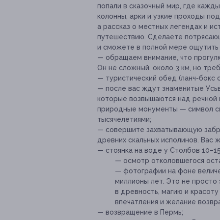
попали в сказочный мир, где кажд
колонны, арки и узкие проходы по
а рассказ о местных легендах и и
путешествию. Сделаете потрясающ
и сможете в полной мере ощутить
— обращаем внимание, что прогул
Он не сложный, около 3 км, но тре
— туристический обед (ланч-бокс с
— после вас ждут знаменитые Усьв
которые возвышаются над речной 
природные монументы — символ си
тысячелетиями;
— совершите захватывающую забро
древних скальных исполинов. Вас 
— стоянка на воде у Столбов 10–15
— осмотр отколовшегося оста
— фотографии на фоне величе
миллионы лет. Это не просто
в древность, магию и красот
впечатления и желание возвр
— возвращение в Пермь;