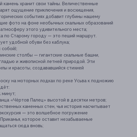
ый камень хранит свои тайны. Величественные
дарят ощущение приключения и восхищения,
сторических событиях добавит глубины нашему
ие фото на фоне необычных скальных образований
 атмосферу этого удивительного места;
ка по Старому городу — это пеший маршрут.
бует удобной обуви без каблука;
 собой);
инские столбы — гигантские скальные башни,
гладью и живописной летней природой. Эти
лы и красоты, создававшийся стихией
ску на моторных лодках по реке Усьва к подножию
ждёт:
 минут;
нца «Чёртов Палец» высотой в десятки метров;
ственных каменных стен, чья история насчитывает
 экскурсия — это волшебное погружение
у Прикамья, которое оставит незабываемые
ащаться сюда вновь;