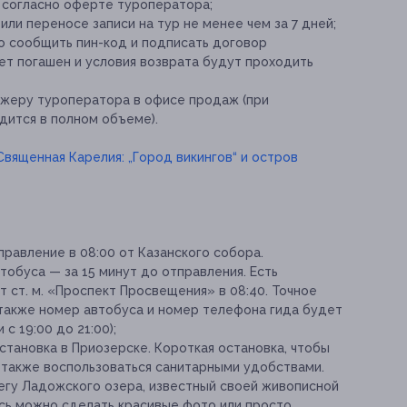
 согласно оферте туроператора;
и переносе записи на тур не менее чем за 7 дней;
о сообщить пин-код и подписать договор
ет погашен и условия возврата будут проходить
жеру туроператора в офисе продаж (при
дится в полном объеме).
Священная Карелия: „Город викингов“ и остров
правление в 08:00 от Казанского собора.
обуса — за 15 минут до отправления. Есть
 ст. м. «Проспект Просвещения» в 08:40. Точное
 также номер автобуса и номер телефона гида будет
с 19:00 до 21:00);
остановка в Приозерске. Короткая остановка, чтобы
 а также воспользоваться санитарными удобствами.
егу Ладожского озера, известный своей живописной
есь можно сделать красивые фото или просто