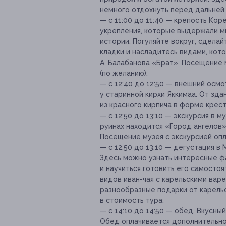
немного отдохнуть перед дальней
— с 11:00 до 11:40 — крепость Ко
укрепления, которые выдержали м
истории. Погуляйте вокруг, сдела
кладки и насладитесь видами, кот
А. Балабанова «Брат». Посещение 
(по желанию);
— с 12:40 до 12:50 — внешний осм
у старинной кирхи Яккимаа. От зд
из красного кирпича в форме крест
— с 12:50 до 13:10 — экскурсия в 
руинах находится «Город ангелов»
Посещение музея с экскурсией опл
— с 12:50 до 13:10 — дегустация в 
Здесь можно узнать интересные ф
и научиться готовить его самосто
видов иван-чая с карельскими вар
разнообразные подарки от карель
в стоимость тура;
— с 14:10 до 14:50 — обед. Вкусны
Обед оплачивается дополнительно 