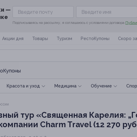
ки —
ике
Подписываясь на рассылку, я соглашаюсь с условиями договора
Публи
Акции дня
Товары
Туризм
РестоКупоны
Скоро з
оКупоны
Красота и уход
Медицина
Обучение
Спoр
оссии
ный тур «Священная Карелия: „Г
омпании Charm Travel (12 270 руб.