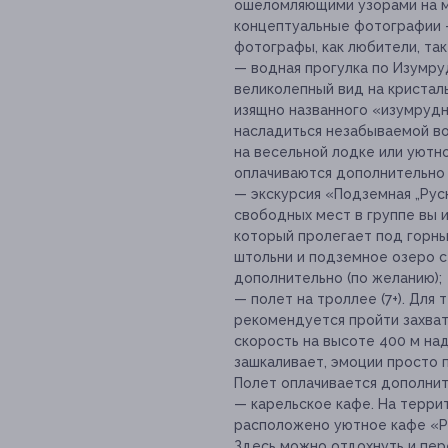
ошеломляющими узорами на м
концептуальные фотографии 
фотографы, как любители, та
— водная прогулка по Изумруд
великолепный вид на кристал
изящно названного «изумруд
насладиться незабываемой в
на весельной лодке или уютн
оплачиваются дополнительно 
— экскурсия «Подземная „Руске
свободных мест в группе вы
который пролегает под горны
штольни и подземное озеро с
дополнительно (по желанию);
— полет на троллее (7+). Для
рекомендуется пройти захват
скорость на высоте 400 м на
зашкаливает, эмоции просто 
Полет оплачивается дополнит
— карельское кафе. На террит
расположено уютное кафе «Ру
Здесь можно отдохнуть и пер