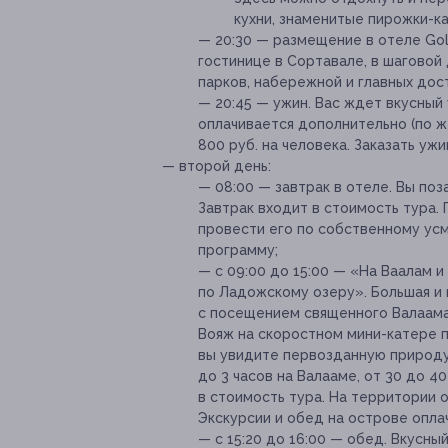
кухни, знаменитые пирожки-ка
— 20:30 — размещение в отеле Gol
гостинице в Сортавале, в шаговой
парков, набережной и главных до
— 20:45 — ужин. Вас ждет вкусный
оплачивается дополнительно (по же
800 руб. на человека. Заказать уж
— второй день:
— 08:00 — завтрак в отеле. Вы по
Завтрак входит в стоимость тура.
провести его по собственному ус
программу;
— с 09:00 до 15:00 — «На Ваалам и
по Ладожскому озеру». Большая и 
с посещением священного Валаама
Вояж на скоростном мини-катере п
вы увидите первозданную природу 
до 3 часов на Валааме, от 30 до 4
в стоимость тура. На территории 
Экскурсии и обед на острове опла
— с 15:20 до 16:00 — обед. Вкусны