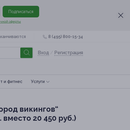
Подписаться
чной оферты
аканчиваются
8 (495) 800-15-34
Вход
/
Регистрация
т и фитнес
Услуги
ород викингов“
 вместо 20 450 руб.)