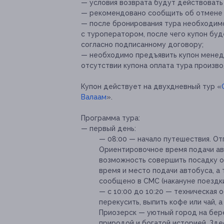
— условия возврата будут действовать
— рекомендовано сообщить об отмене ил
— после бронирования тура необходим
с туроператором, после чего купон буд
согласно подписанному договору;
— необходимо предъявить купон менед
отсутствии купона оплата тура произво
Купон действует на двухдневный тур «
Валаам
».
Программа тура:
— первый день:
— 08:00 — начало путешествия. От
Ориентировочное время подачи авт
возможность совершить посадку от
время и место подачи автобуса, а
сообщено в СМС (накануне поездки 
— с 10:00 до 10:20 — техническая 
перекусить, выпить кофе или чай,
Приозерск — уютный город на бер
природой и богатой историей. Зд