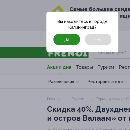
Cамые большие скид
в твоём почтовом ящ
Вы находитесь в городе
Калининград
?
Москва
Да
Нет
Акции дня
Товары
Туризм
Рест
Развлечения
Рестораны и еда
Главная
Туризм
Туры и круизы по Р
Скидка 40%.
Двухднев
и остров Валаам» от к