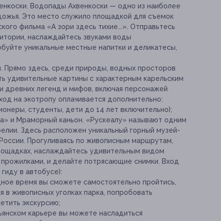
венкоски. Водопады Ахвенкоски — одно из наиболее
дожья. Это место служило площадкой для съемок
кого фильма «А зори здесь тихие...». Отправьтесь
ритории, наслаждайтесь звуками воды
буйте уникальные местные напитки и деликатесы,
. Прямо здесь, среди природы, водных просторов
ть удивительные картины с характерным карельским
и древних легенд и мифов, включая персонажей
Вход на экотропу оплачивается дополнительно:
сионеры, студенты, дети до 14 лет включительно);
ала» и Мраморный каньон. «Рускеалу» называют одним
релии. Здесь расположен уникальный горный музей-
 России. Прогуливаясь по живописным маршрутам,
лощадках, наслаждайтесь удивительным видом
прожилками, и делайте потрясающие снимки. Вход
гиду в автобусе):
дное время вы сможете самостоятельно пройтись,
 в живописных уголках парка, попробовать
етить экскурсию;
льянском карьере вы можете насладиться