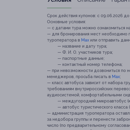
Срок действия купонов:
с 09.06.2026 до 
Основные условия:
— с датами тура можно ознакомиться н
— для бронирования мест необходимо 
туроператора в
Мax
или отправить дан
— название и дату тура;
— Ф. И. О. участников тура;
— паспортные данные;
— контактный номер телефона;
— при невозможности дозвониться по н
менеджеров, просьба писать в
Мax
;
— класс автобуса зависит от набора гр
требованиям внутрироссийских перевоз
аудиосистемой, комфортабельными сид
— междугородний микроавтобус (к
— автобус туристического класса (
— администрация туроператора оставляе
за недобора группы и перенести заброн
число (по предварительному согласован