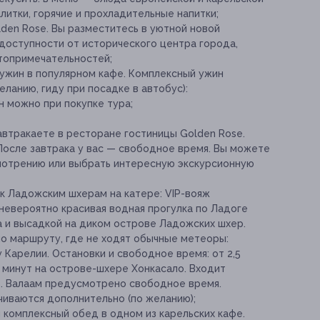
литки, горячие и прохладительные напитки;
den Rose. Вы разместитесь в уютной новой
 доступности от исторического центра города,
стопримечательностей;
 ужин в популярном кафе. Комплексный ужин
ланию, гиду при посадке в автобус):
ин можно при покупке тура;
завтракаете в ресторане гостиницы Golden Rose.
 После завтрака у вас — свободное время. Вы можете
мотрению или выбрать интересную экскурсионную
 к Ладожским шхерам на катере: VIP-вояж
невероятно красивая водная прогулка по Ладоге
 и высадкой на диком острове Ладожских шхер.
о маршруту, где не ходят обычные метеоры:
Карелии. Остановки и свободное время: от 2,5
0 минут на острове-шхере Хонкасало. Входит
о. Валаам предусмотрено свободное время.
чиваются дополнительно (по желанию);
й комплексный обед в одном из карельских кафе.