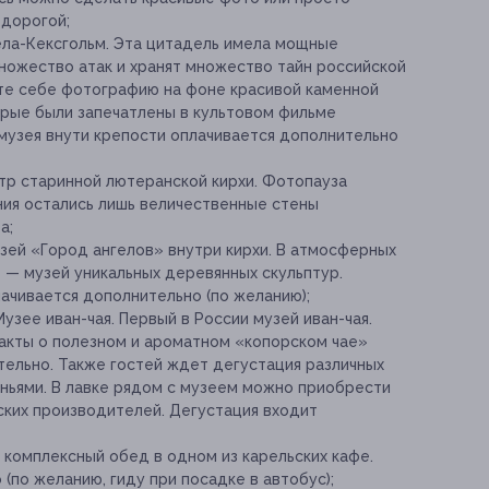
 дорогой;
рела-Кексгольм. Эта цитадель имела мощные
ножество атак и хранят множество тайн российской
йте себе фотографию на фоне красивой каменной
орые были запечатлены в культовом фильме
музея внути крепости оплачивается дополнительно
отр старинной лютеранской кирхи. Фотопауза
ания остались лишь величественные стены
а;
музей «Город ангелов» внутри кирхи. В атмосферных
 — музей уникальных деревянных скульптур.
ачивается дополнительно (по желанию);
Музее иван-чая. Первый в России музей иван-чая.
акты о полезном и ароматном «копорском чае»
ятельно. Также гостей ждет дегустация различных
еньями. В лавке рядом с музеем можно приобрести
ских производителей. Дегустация входит
й комплексный обед в одном из карельских кафе.
(по желанию, гиду при посадке в автобус);