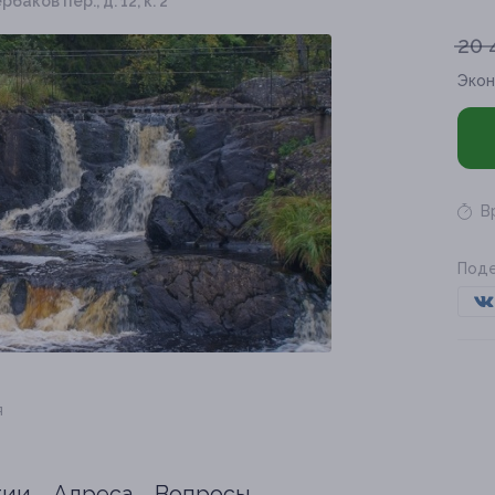
аков пер., д. 12, к. 2
20 
Эко
В
Поде
я
тии
Адреса
Вопросы