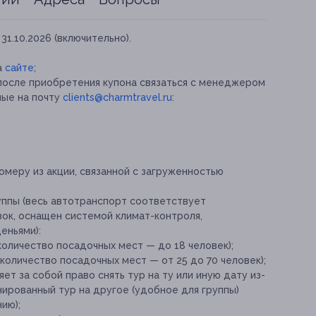
31.10.2026 (включительно).
а
сайте
;
после приобретения купона связаться с менеджером
ные на почту
clients@charmtravel.ru
:
омеру из акции, связанной с загруженностью
уппы (весь автотранспорт соответствует
ок, оснащен системой климат-контроля,
еньями):
оличество посадочных мест — до 18 человек);
количество посадочных мест — от 25 до 70 человек);
т за собой право снять тур на ту или иную дату из-
ированный тур на другое (удобное для группы)
ию);