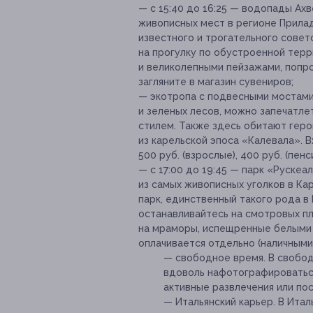
— с 15:40 до 16:25 — водопады Ах
живописных мест в регионе Прила
известного и трогательного советс
на прогулку по обустроенной тер
и великолепными пейзажами, попро
загляните в магазин сувениров;
— экотропа с подвесными мостами
и зеленых лесов, можно запечатле
стилем. Также здесь обитают геро
из карельской эпоса «Калевала». 
500 руб. (взрослые), 400 руб. (пен
— с 17:00 до 19:45 — парк «Руске
из самых живописных уголков в Ка
парк, единственный такого рода в
останавливайтесь на смотровых п
на мраморы, испещренные белыми 
оплачивается отдельно (наличными 
— свободное время. В свобо
вдоволь нафотографироваться
активные развлечения или пос
— Итальянский карьер. В Ита