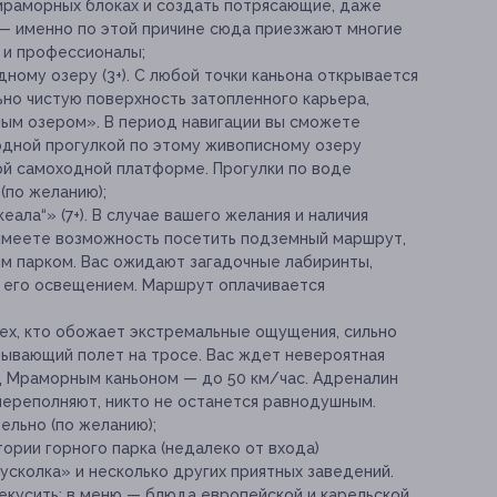
раморных блоках и создать потрясающие, даже
— именно по этой причине сюда приезжают многие
к и профессионалы;
ному озеру (3+). С любой точки каньона открывается
ьно чистую поверхность затопленного карьера,
ным озером». В период навигации вы сможете
одной прогулкой по этому живописному озеру
ой самоходной платформе. Прогулки по воде
(по желанию);
ала“» (7+). В случае вашего желания и наличия
 имеете возможность посетить подземный маршрут,
м парком. Вас ожидают загадочные лабиринты,
 его освещением. Маршрут оплачивается
 тех, кто обожает экстремальные ощущения, сильно
ывающий полет на тросе. Вас ждет невероятная
д Мраморным каньоном — до 50 км/час. Адреналин
переполняют, никто не останется равнодушным.
ельно (по желанию);
ории горного парка (недалеко от входа)
сколка» и несколько других приятных заведений.
екусить: в меню — блюда европейской и карельской