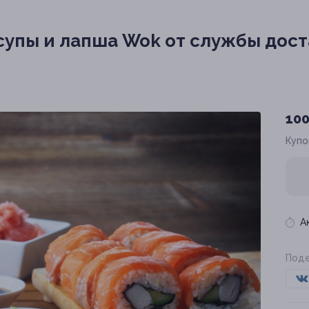
 супы и лапша Wok от службы дост
100
Купо
А
Поде