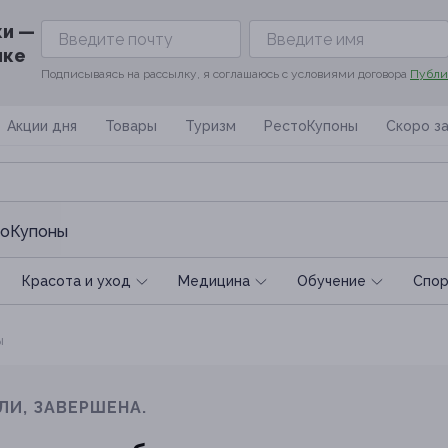
ки —
ике
Подписываясь на рассылку, я соглашаюсь с условиями договора
Публи
Акции дня
Товары
Туризм
РестоКупоны
Скоро з
оКупоны
Красота и уход
Медицина
Обучение
Спoр
ы
ЛИ, ЗАВЕРШЕНА.