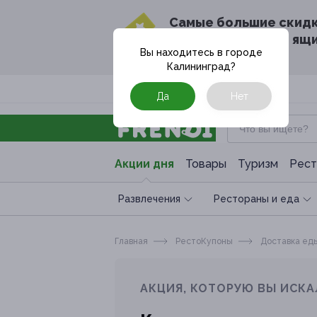
Cамые большие скид
в твоём почтовом ящ
Вы находитесь в городе
Калининград
?
Москва
Да
Нет
Акции дня
Товары
Туризм
Рест
Развлечения
Рестораны и еда
Главная
РестоКупоны
Доставка ед
АКЦИЯ, КОТОРУЮ ВЫ ИСКА