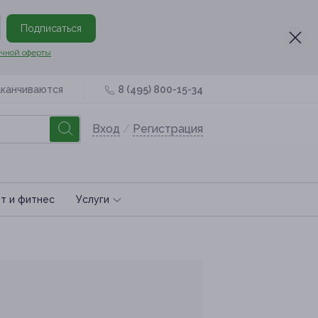
Подписаться
чной оферты
аканчиваются
8 (495) 800-15-34
Вход
/
Регистрация
т и фитнес
Услуги