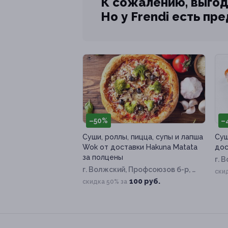
К сожалению, выгод
Но у Frendi есть пр
–50%
–
Суши, роллы, пицца, супы и лапша
Суш
Wok от доставки Hakuna Matata
дос
за полцены
г. 
г. Волжский, Профсоюзов б-р, д.
Кар
ски
19г
100 руб.
скидка 50% за