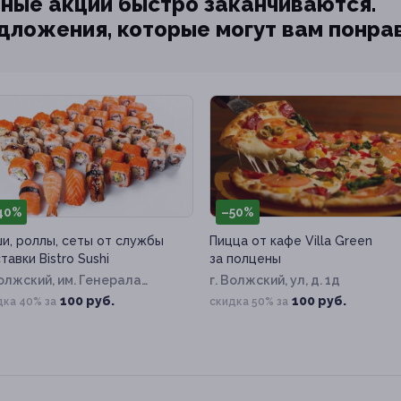
ные акции быстро заканчиваются.
едложения, которые могут вам понра
40%
–50%
и, роллы, сеты от службы
Пицца от кафе Villa Green
тавки Bistro Sushi
за полцены
Волжский, им. Генерала
г. Волжский, ул, д. 1д
бышева ул, д. 47а/4
100 руб.
100 руб.
дка 40% за
скидка 50% за