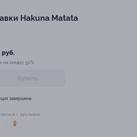
авки Hakuna Matata
 руб.
н на скидку 50%
Купить
кция завершена
литься с друзьями