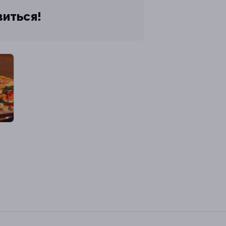
виться!