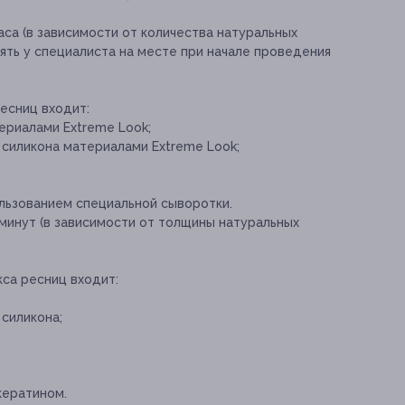
са (в зависимости от количества натуральных
ять у специалиста на месте при начале проведения
есниц входит:
ериалами Extreme Look;
 силикона материалами Extreme Look;
льзованием специальной сыворотки.
инут (в зависимости от толщины натуральных
са ресниц входит:
силикона;
кератином.