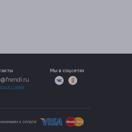
такты
Мы в соцсетях
o@frendi.ru
аться с нами
инимаем к оплате: