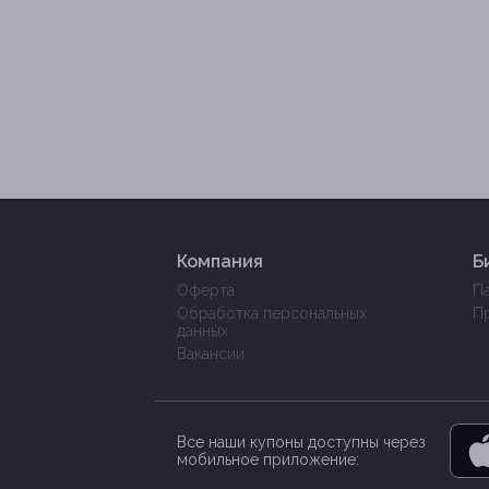
Компания
Б
Оферта
П
Обработка персональных
П
данных
Вакансии
Все наши купоны доступны через
мобильное приложение: