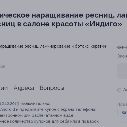
ическое наращивание ресниц, л
есниц в салоне красоты «Индиго»
от 
Экон
вия
.
тии
Адреса
Вопросы
А
12.12.2019 (включительно).
Поде
и Android и предъявите купон с экрана телефона.
лектронном или распечатанном виде.
ное количество купонов для себя или в подарок.