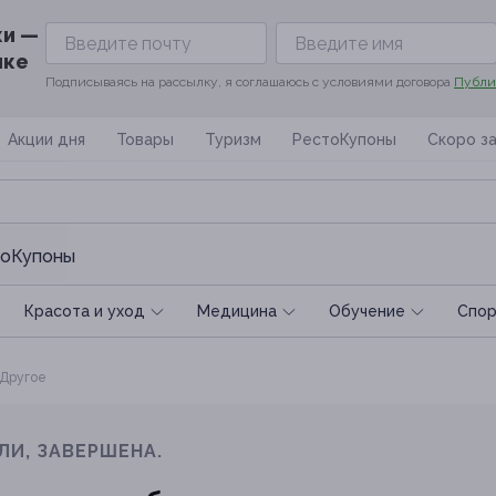
ки —
ике
Подписываясь на рассылку, я соглашаюсь с условиями договора
Публи
Акции дня
Товары
Туризм
РестоКупоны
Скоро з
оКупоны
Красота и уход
Медицина
Обучение
Спoр
Другое
ЛИ, ЗАВЕРШЕНА.