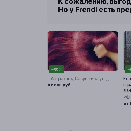
К сожалению, выгод
Но у Frendi есть пр
–50%
–
г. Астрахань, Савушкина ул, д.
Кон
4, к. 1
игр
от 200 руб.
Лан
РФ
от 