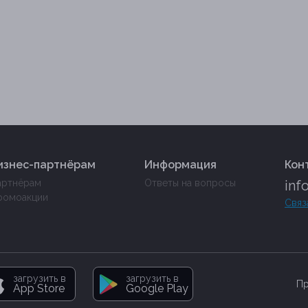
изнес-партнёрам
Информация
Кон
артнёрам
Ответы на вопросы
inf
ромоакции
Связ
загрузить в
загрузить в
Пр
App Store
Google Play