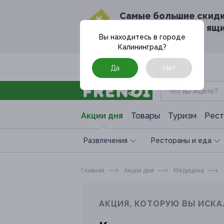
Cамые большие скид
в твоём почтовом ящ
Вы находитесь в городе
Калининград
?
Москва
Да
Нет
Акции дня
Товары
Туризм
Рест
Развлечения
Рестораны и еда
Главная
Акции дня
Медицина
АКЦИЯ, КОТОРУЮ ВЫ ИСКА