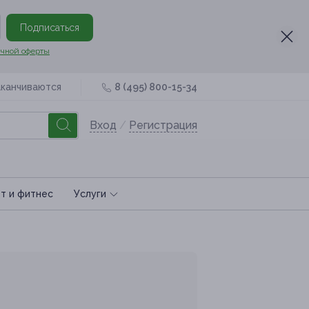
Подписаться
чной оферты
аканчиваются
8 (495) 800-15-34
Вход
/
Регистрация
т и фитнес
Услуги