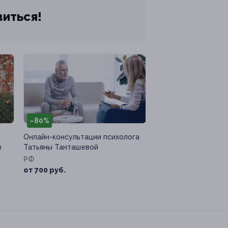
виться!
–80%
Онлайн-консультации психолога
ы
Татьяны Танташевой
РФ
от 700 руб.