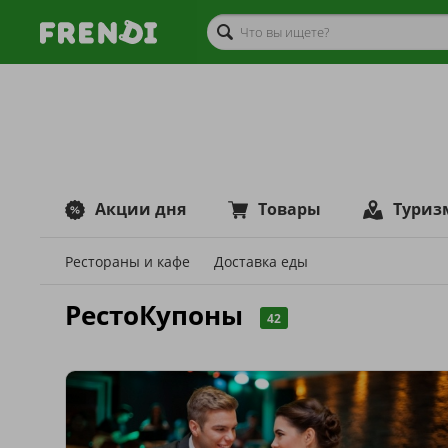
Акции дня
Товары
Туриз
Рестораны и кафе
Доставка еды
РестоКупоны
42