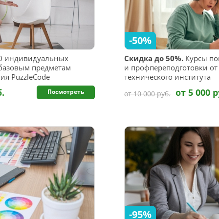
-50%
10 индивидуальных
Скидка до 50%.
Курсы по
 базовым предметам
и профпереподготовки от
ия PuzzleCode
технического института
б.
от 5 000 р
Посмотреть
от 10 000 руб.
-95%