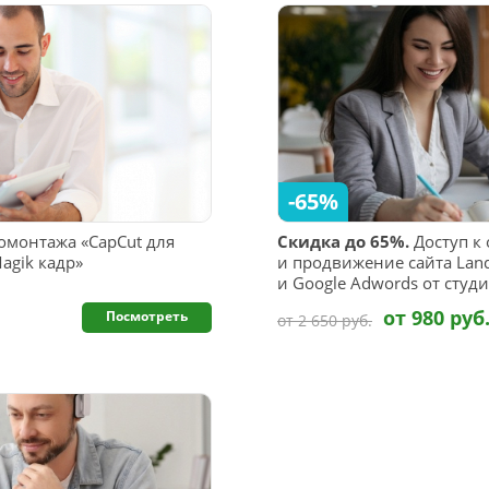
-65%
омонтажа «CapCut для
Скидка до 65%.
Доступ к
agik кадр»
и продвижение сайта Land
и Google Adwords от студи
от 980 руб
Посмотреть
от 2 650 руб.