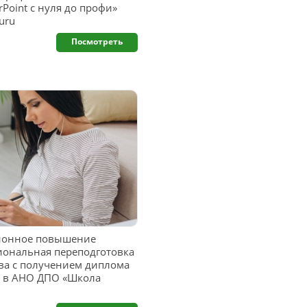
rPoint с нуля до профи»
uru
.
Посмотреть
ионное повышение
иональная переподготовка
тва с получением диплома
а в АНО ДПО «Школа