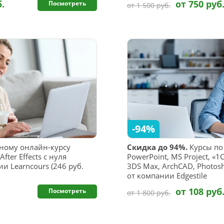
б.
от 750 руб
Посмотреть
от 1 500 руб.
-94%
ному онлайн-курсу
Скидка до 94%.
Курсы по 
ter Effects с нуля
PowerPoint, MS Project, «
и Learncours (246 руб.
3DS Max, ArchCAD, Photos
от компании Edgestile
от 108 руб
Посмотреть
от 1 800 руб.