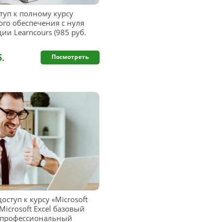
уп к полному курсу
го обеспечения с нуля
ии Learncours (985 руб.
б.
Посмотреть
ступ к курсу «Microsoft
icrosoft Excel базовый
el профессиональный