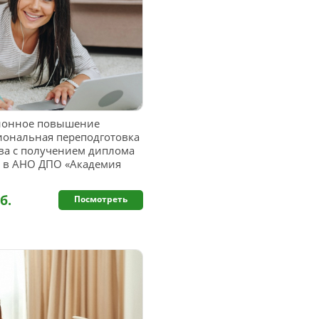
ионное повышение
иональная переподготовка
тва с получением диплома
а в АНО ДПО «Академия
б.
Посмотреть