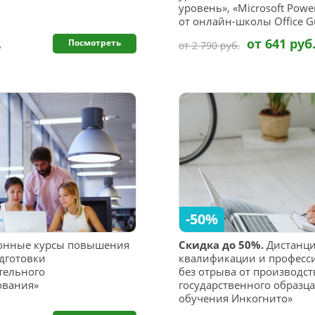
уровень», «Microsoft Powe
от онлайн-школы Office G
.
от 641 руб
Посмотреть
от 2 790 руб.
-50%
онные курсы повышения
Скидка до 50%.
Дистанц
дготовки
квалификации и професс
тельного
без отрыва от производс
ования»
государственного образц
обучения Инкогнито»