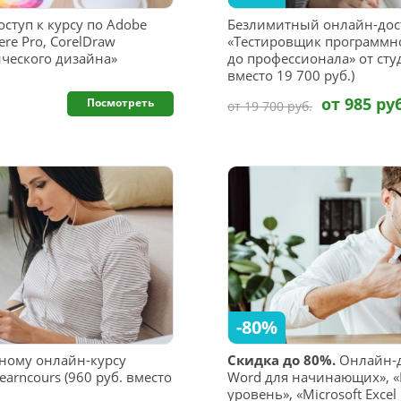
ступ к курсу по Adobe
Безлимитный онлайн-дост
iere Pro, CorelDraw
«Тестировщик программно
ческого дизайна»
до профессионала» от студ
вместо 19 700 руб.)
от 985 ру
Посмотреть
от 19 700 руб.
-80%
ному онлайн-курсу
Скидка до 80%.
Онлайн-до
earncours (960 руб. вместо
Word для начинающих», «M
уровень», «Microsoft Exc