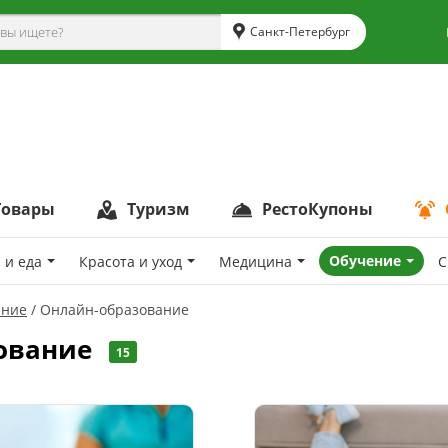
Санкт-Петербург
Товары
Туризм
РестоКупоны
Обучение
 и еда
Красота и уход
Медицина
С
ение
Онлайн-образование
ование
15