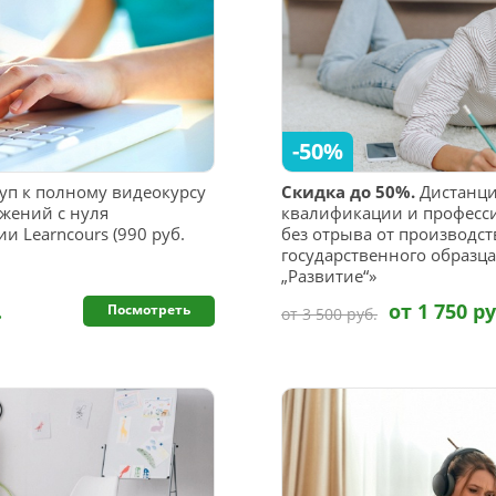
-50%
уп к полному видеокурсу
Скидка до 50%.
Дистанц
ожений с нуля
квалификации и професс
и Learncours (990 руб.
без отрыва от производс
государственного образц
„Развитие“»
.
от 1 750 ру
Посмотреть
от 3 500 руб.