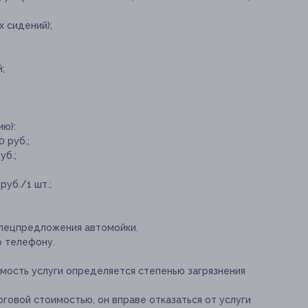
 сидений);
;
ю):
 руб.;
уб.;
уб./1 шт.;
спецпредложения автомойки.
о телефону.
имость услуги определяется степенью загрязнения
тоговой стоимостью, он вправе отказаться от услуги