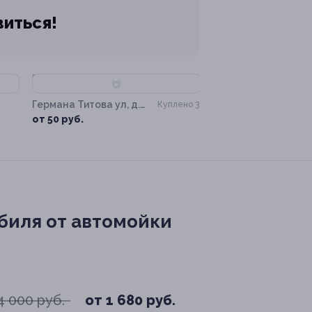
виться!
–50%
Германа Титова ул, д.
Куплено 3
37
от 50 руб.
биля от автомойки
4 000 руб.
от 1 680 руб.