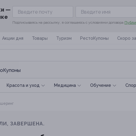
ки —
ике
Подписываясь на рассылку, я соглашаюсь с условиями договора
Публи
Акции дня
Товары
Туризм
РестоКупоны
Скоро з
оКупоны
Красота и уход
Медицина
Обучение
Спoр
шеринг
ЛИ, ЗАВЕРШЕНА.