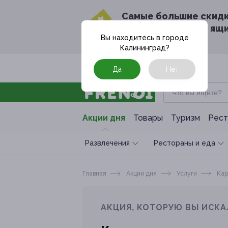
Cамые большие скид
в твоём почтовом ящ
Вы находитесь в городе
Калининград
?
Москва
Да
Нет
Акции дня
Товары
Туризм
Рест
Развлечения
Рестораны и еда
Главная
Акции дня
Услуги
Кар
АКЦИЯ, КОТОРУЮ ВЫ ИСКА