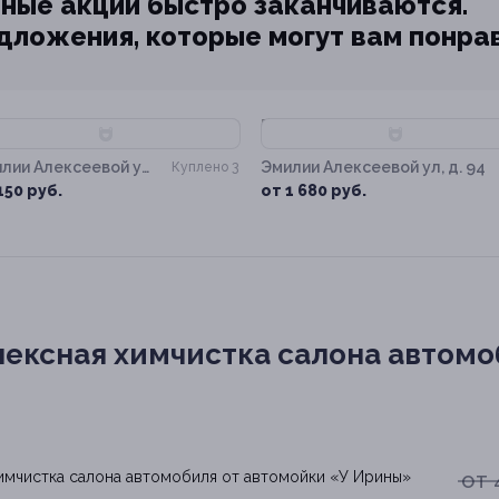
ные акции быстро заканчиваются.
едложения, которые могут вам понра
50%
–58%
лии Алексеевой ул,
Эмилии Алексеевой ул, д. 94
Куплено 3
94
150 руб.
от 1 680 руб.
ексная химчистка салона автомо
от 