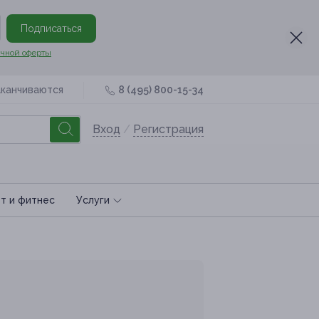
Подписаться
чной оферты
аканчиваются
8 (495) 800-15-34
Вход
/
Регистрация
т и фитнес
Услуги