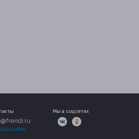
такты
Мы в соцсетях
o@frendi.ru
аться с нами