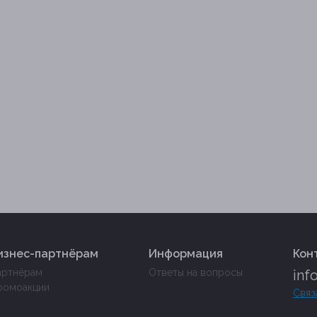
изнес-партнёрам
Информация
Кон
артнёрам
Ответы на вопросы
inf
ромоакции
Связ