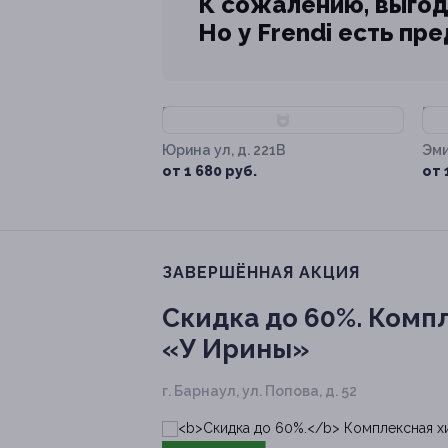
К сожалению, выгод
Но у Frendi есть пр
–58%
–
Юрина ул, д. 221В
Эми
д. 
от 1 680 руб.
от 
ЗАВЕРШЁННАЯ АКЦИЯ
Скидка до 60%.
Компл
«У Ирины»
г. Барнаул, ул. Попова, д. 52