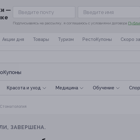
ки —
ике
Подписываясь на рассылку, я соглашаюсь с условиями договора
Публи
Акции дня
Товары
Туризм
РестоКупоны
Скоро з
оКупоны
Красота и уход
Медицина
Обучение
Спoр
Стоматология
ЛИ, ЗАВЕРШЕНА.