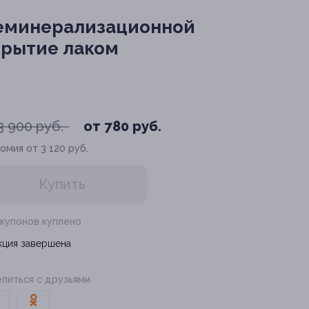
 реминерализационной
окрытие лаком
3 900 руб.
от 780 руб.
омия от 3 120 руб.
Купить
 купонов куплено
кция завершена
литься с друзьями