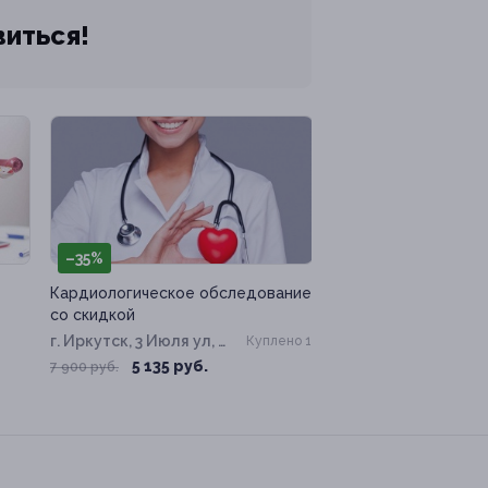
виться!
–35%
Кардиологическое обследование
со скидкой
г. Иркутск, 3 Июля ул, д.
Куплено 1
20
5 135 руб.
7 900 руб.