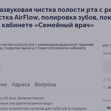
азвуковая чистка полости рта с
стка AirFlow, полировка зубов, п
м кабинете «Семейный врач»
от 
Экон
я
6
тии
Адреса
Вопросы
А
11.06.2021 (включительно).
Поде
нном или распечатанном виде.
ное количество купонов для себя или в подарок.