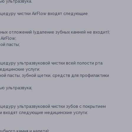
ю ультразвука.
оцедуру чистки AirFlow входят следующие
бных отложений (удаление зубных камней не входит);
AirFlow;
ой пасты;
оцедуру ультразвуковой чистки всей полости рта
едицинские услуги:
ной пасты, зубной щетки, средств для профилактики
ю ультразвука;
оцедуру ультразвуковой чистки зубов с покрытием
ти входят следующие медицинские услуги:
убного камня и налета);