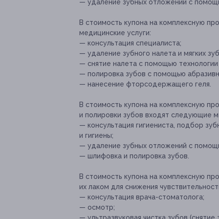
— удаление зубных отложений с помощь
В стоимость купона на комплексную пр
медицинские услуги:
— консультация специалиста;
— удаление зубного налета и мягких зу
— снятие налета с помощью технологии 
— полировка зубов с помощью абразивн
— нанесение фторсодержащего геля.
В стоимость купона на комплексную пр
и полировки зубов входят следующие м
— консультация гигиениста, подбор зуб
и гигиены;
— удаление зубных отложений с помощь
— шлифовка и полировка зубов.
В стоимость купона на комплексную пр
их лаком для снижения чувствительнос
— консультация врача-стоматолога;
— осмотр;
— ультразвуковая чистка зубов (снятие з