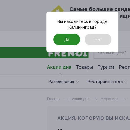
Cамые большие скид
в твоём почтовом ящ
Вы находитесь в городе
Калининград
?
Москва
Да
Нет
Акции дня
Товары
Туризм
Рест
Развлечения
Рестораны и еда
Главная
Акции дня
Медицина
АКЦИЯ, КОТОРУЮ ВЫ ИСКА