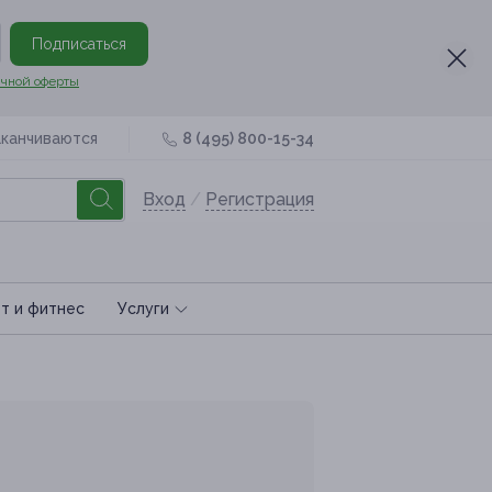
Подписаться
чной оферты
аканчиваются
8 (495) 800-15-34
Вход
/
Регистрация
т и фитнес
Услуги