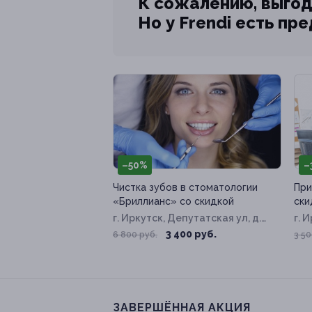
К сожалению, выгод
Но у Frendi есть пр
–50%
–
Чистка зубов в стоматологии
При
«Бриллианс» со скидкой
ски
г. Иркутск, Депутатская ул, д.
г. 
79
3 400 руб.
6 800 руб.
3 50
ЗАВЕРШЁННАЯ АКЦИЯ