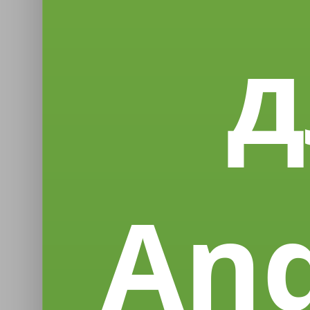
д
And