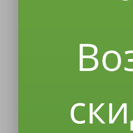
Во
ски