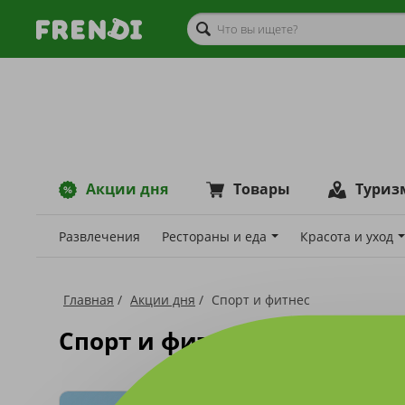
Акции дня
Товары
Туриз
Развлечения
Рестораны и еда
Красота и уход
Главная
Акции дня
Спoрт и фитнес
Спoрт и фитнес
4