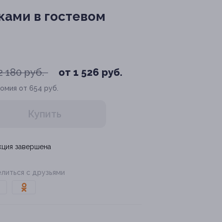
ками в гостевом
2 180 руб.
от 1 526 руб.
омия от 654 руб.
Купить
кция завершена
литься с друзьями