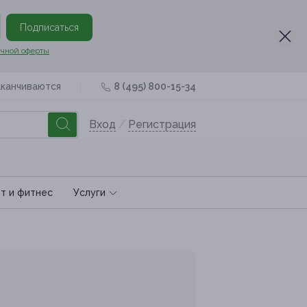
Подписаться
чной оферты
аканчиваются
8 (495) 800-15-34
Вход
/
Регистрация
т и фитнес
Услуги