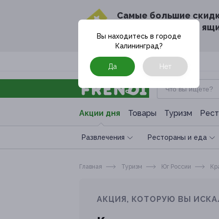
Cамые большие скид
в твоём почтовом ящ
Вы находитесь в городе
Калининград
?
Москва
Да
Нет
Акции дня
Товары
Туризм
Рест
Развлечения
Рестораны и еда
Главная
Туризм
Юг России
Кра
АКЦИЯ, КОТОРУЮ ВЫ ИСКА