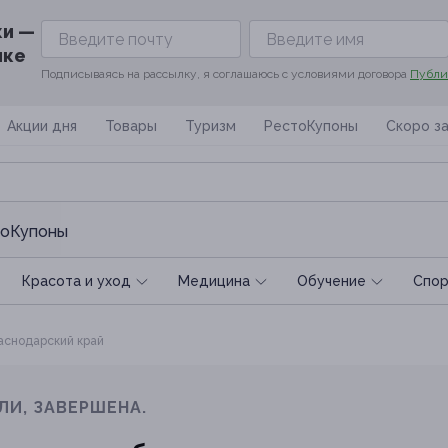
ки —
ике
Подписываясь на рассылку, я соглашаюсь с условиями договора
Публи
Акции дня
Товары
Туризм
РестоКупоны
Скоро з
оКупоны
Красота и уход
Медицина
Обучение
Спoр
снодарский край
ЛИ, ЗАВЕРШЕНА.