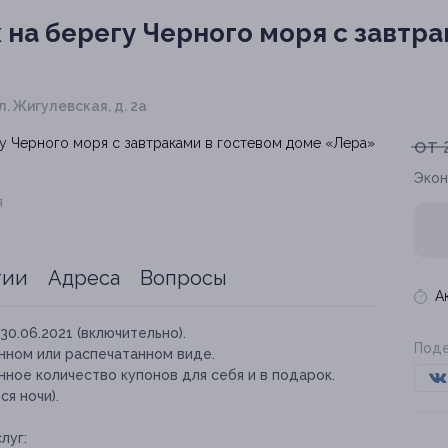
на берегу Черного моря с завтра
л. Жигулевская, д. 2а
от 
Экон
я
тии
Адреса
Вопросы
А
30.06.2021 (включительно).
Поде
нном или распечатанном виде.
ное количество купонов для себя и в подарок.
я ночи).
луг: