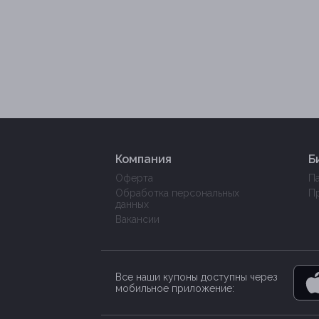
Компания
Б
Оферта
П
Обработка персональных
П
данных
Вакансии
Все наши купоны доступны через
мобильное приложение: