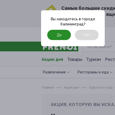
Cамые большие скид
в твоём почтовом ящ
Вы находитесь в городе
Калининград
?
Москва
Да
Нет
Акции дня
Товары
Туризм
Рест
Развлечения
Рестораны и еда
Главная
Акции дня
Красота и уход
АКЦИЯ, КОТОРУЮ ВЫ ИСКА