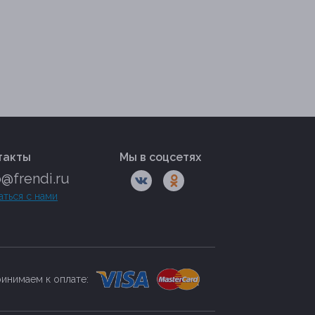
такты
Мы в соцсетях
o@frendi.ru
аться с нами
инимаем к оплате: