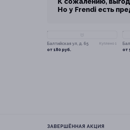
К сожалению, выгод
Но у Frendi есть пр
–70%
–
Балтийская ул, д. 65
Бал
Куплено 1
от 180 руб.
от 
ЗАВЕРШЁННАЯ АКЦИЯ