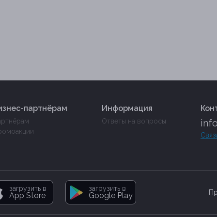
изнес-партнёрам
Информация
Кон
артнёрам
Ответы на вопросы
inf
ромоакции
Связ
загрузить в
загрузить в
Пр
App Store
Google Play