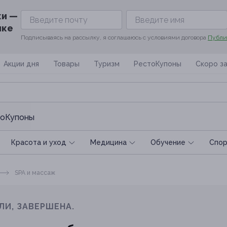
ки —
ике
Подписываясь на рассылку, я соглашаюсь с условиями договора
Публи
Акции дня
Товары
Туризм
РестоКупоны
Скоро з
оКупоны
Красота и уход
Медицина
Обучение
Спoр
SPA и массаж
ЛИ, ЗАВЕРШЕНА.