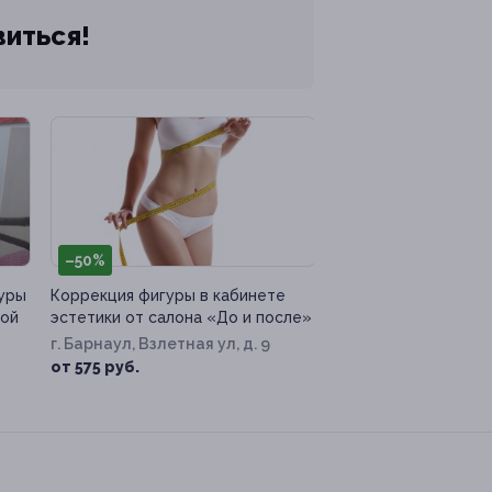
виться!
–50%
уры
Коррекция фигуры в кабинете
ной
эстетики от салона «До и после»
г. Барнаул, Взлетная ул, д. 9
от 575 руб.