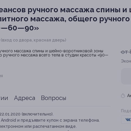
еансов ручного массажа спины и
итного массажа, общего ручного
90—60—90»
 1 (вход со двора, красная дверь)
от 
Экон
ия
А
тии
Адреса
Вопросы
Поде
22.01.2020 (включительно).
и Android и предъявите купон с экрана телефона.
лектронном или распечатанном виде.