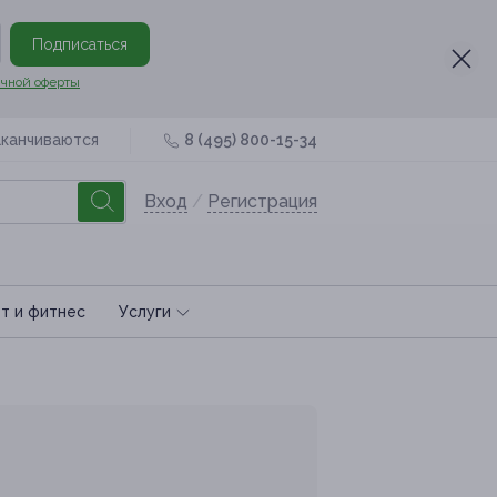
Подписаться
чной оферты
аканчиваются
8 (495) 800-15-34
Вход
/
Регистрация
т и фитнес
Услуги