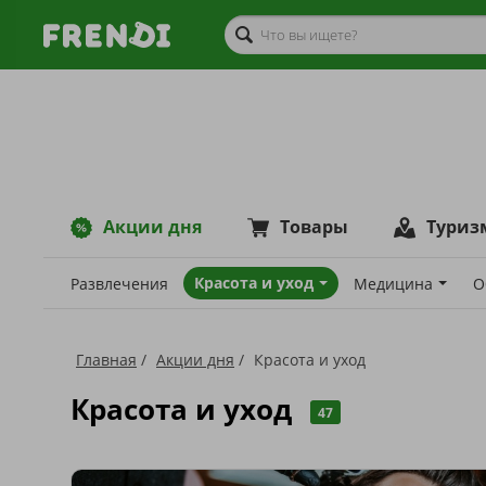
Акции дня
Товары
Туриз
Красота и уход
Развлечения
Медицина
О
Главная
Акции дня
Красота и уход
Красота и уход
47