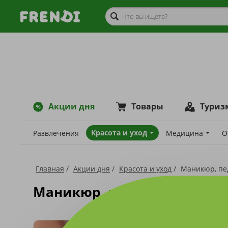
Акции дня
Товары
Туриз
Красота и уход
Развлечения
Медицина
О
Главная
Акции дня
Красота и уход
Маникюр, п
Маникюр, педикюр
5