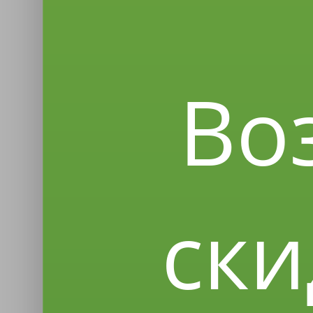
Во
ски