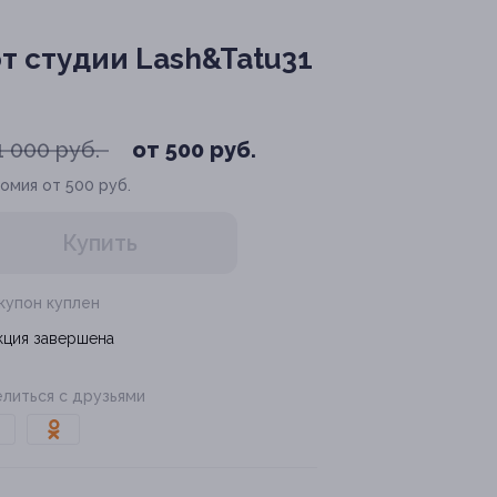
 студии Lash&Tatu31
1 000 руб.
от 500 руб.
омия от 500 руб.
Купить
 купон куплен
кция завершена
литься с друзьями