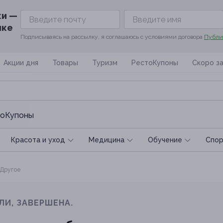
ки —
ике
Подписываясь на рассылку, я соглашаюсь с условиями договора
Публи
Акции дня
Товары
Туризм
РестоКупоны
Скоро з
оКупоны
Красота и уход
Медицина
Обучение
Спoр
Другое
ЛИ, ЗАВЕРШЕНА.