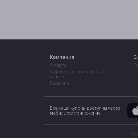
Компания
Б
Оферта
П
Обработка персональных
П
данных
Вакансии
Все наши купоны доступны через
мобильное приложение:
202