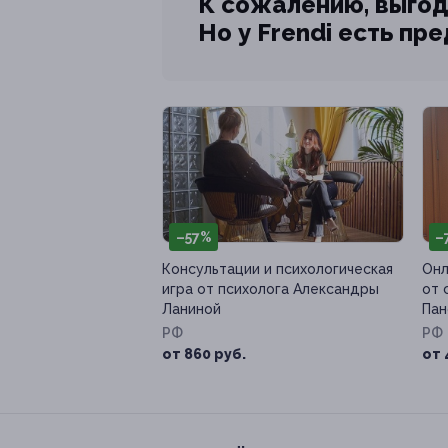
К сожалению, выгод
Но у Frendi есть пр
–57%
–
Консультации и психологическая
Онл
игра от психолога Александры
от 
Ланиной
Пан
РФ
РФ
от 860 руб.
от 