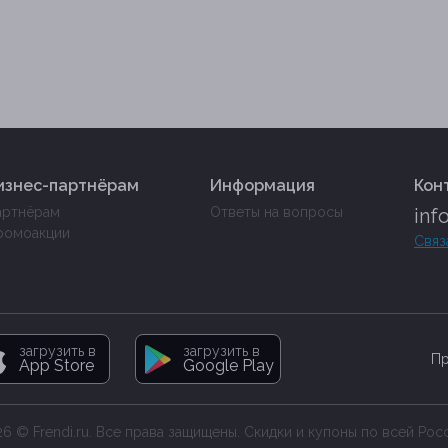
изнес-партнёрам
Информация
Кон
артнёрам
Ответы на вопросы
inf
ромоакции
Связ
загрузить в
загрузить в
Пр
App Store
Google Play
6 © Frendi.ru. Все права защищены. Скидки и купоны по всей Рос