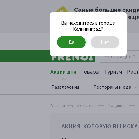
Cамые большие скид
в твоём почтовом ящ
Вы находитесь в городе
Калининград
?
Москва
Да
Нет
Акции дня
Товары
Туризм
Рест
Развлечения
Рестораны и еда
Главная
Акции дня
Медицина
АКЦИЯ, КОТОРУЮ ВЫ ИСКА