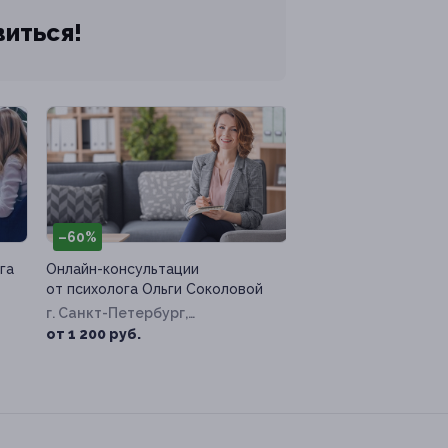
виться!
–60%
га
Онлайн-консультации
от психолога Ольги Соколовой
г. Санкт-Петербург,
Захарьевская ул, д. 25
от 1 200 руб.