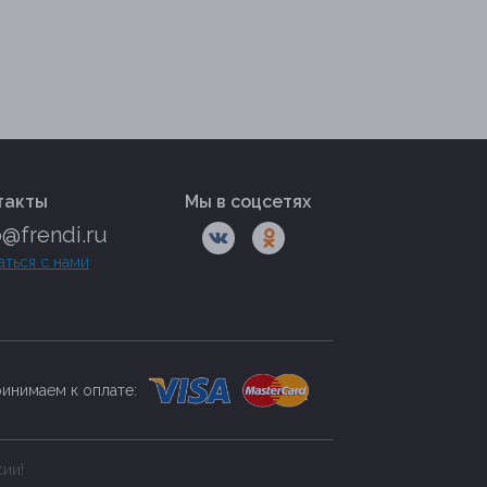
такты
Мы в соцсетях
o@frendi.ru
аться с нами
инимаем к оплате:
сии!