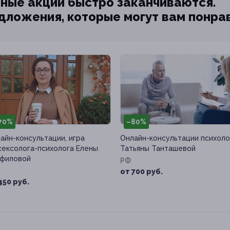
ные акции быстро заканчиваются.
едложения, которые могут вам понра
70%
–80%
айн-консультации, игра
Онлайн-консультации психоло
сексолога-психолога Елены
Татьяны Танташевой
филовой
РФ
от 700 руб.
450 руб.