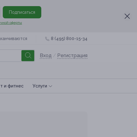
Подписаться
чной оферты
аканчиваются
8 (495) 800-15-34
Вход
/
Регистрация
т и фитнес
Услуги