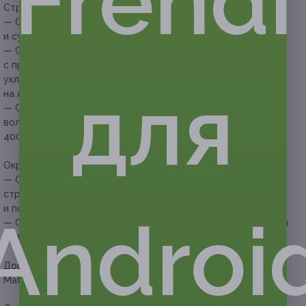
Frendi
Стрижка:
— Скидка 73% на мужскую стрижку с мытьем головы
и сушкой по форме (189 руб. вместо 700 руб.)
— Скидка 75% на стрижку, мытье головы
с профессиональными средствами и повседневную
укладку с использованием масел и термозащиты
для
на любую длину волос (300 руб. вместо 1200 руб.)
— Скидка 80% на стрижку, мытье головы, ботокс для
волос и повседневную укладку (800 руб. вместо
4000 руб.)
Окрашивание, мелирование:
— Скидка 60% на окрашивание в один тон до 45 см,
стрижку, мытье головы, SPA-уход «Блестящее сияние»
и повседневную укладку (1160 руб. вместо 2900 руб.)
Androi
— Скидка 73% на стрижку и мелирование волос с укладкой
(1215 руб. вместо 4500 руб.)
Дополнительное преимущество:
используются красители
Matrix, Schwarzkopf.