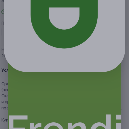
Экономия от 511 руб.
Акция завершена
Поделиться с друзьями
Начало действия
Окончание действия
21 января 2020 г.
21 апреля 2020 г.
Условия
Описание
Гарантии
Адреса
Вопросы
Срок действия купонов:
с 21.01.2020 до 21.04.2020
(включительно).
Скачайте
приложение
Frendi для iOS или Android
и предъявите купон с экрана телефона. Вы также можете
предъявить купон в электронном или распечатанном виде.
Купон действует на следующие виды услуг: