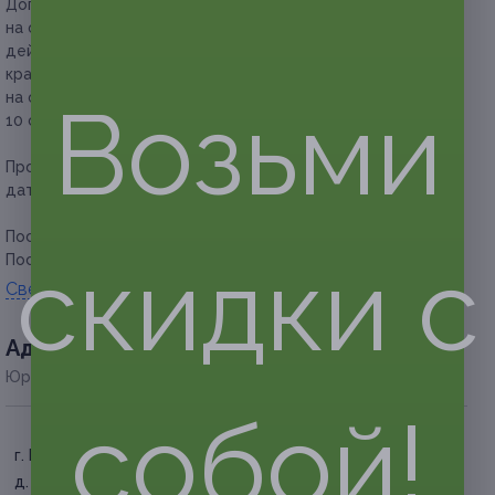
Дополнительно оплачивается на месте:
купон
на окрашивание, мелирование и ботокс для волос
действует на длину волос до 45 см (при расходе
красителя 30 г). За волосы длиной более 45 см
на окрашивание и ботокс для волос — 200 руб., за каждые
Возьми
10 см.
Прочие условия:
необходимо записываться на нужную
дату и время заранее.
Посмотреть
прайс
.
скидки с
Посмотреть страницу в Instagram.
Свернуть
Адресa
Юридическая информация о партнёре
собой!
г. Белгород, Народный бул.,
д. 32