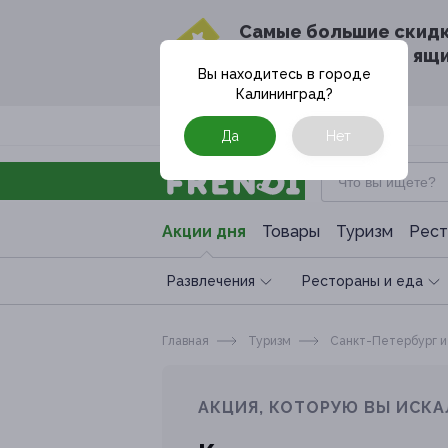
Cамые большие скид
в твоём почтовом ящ
Вы находитесь в городе
Калининград
?
Москва
Да
Нет
Акции дня
Товары
Туризм
Рест
Развлечения
Рестораны и еда
Главная
Туризм
Санкт-Петербург и
АКЦИЯ, КОТОРУЮ ВЫ ИСКА