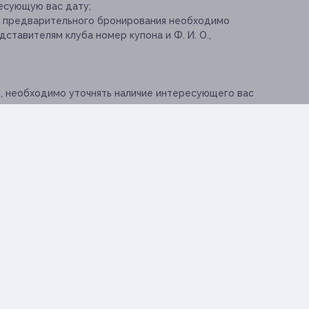
ресующую вас дату;
и предварительного бронирования необходимо
дставителям клуба номер купона и Ф. И. О.,
о, необходимо уточнять наличие интересующего вас
т об отмене своего визита за 24 часа
 считается использованным;
 бронирование возможно только с письменного
упон и документ, удостоверяющий личность;
рация вправе отказать в заезде.
ская информация о партнёре