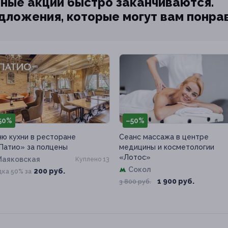
ные акции быстро заканчиваются.
едложения, которые могут вам понра
50%
–50%
ю кухни в ресторане
Сеанс массажа в центре
 Патио» за полцены
медицины и косметологии
«Лотос»
Маяковская
Куплено 13
Сокол
200 руб.
дка 50% за
1 900 руб.
3 800 руб.