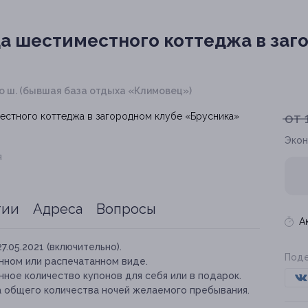
а шестиместного коттеджа в заг
го ш. (бывшая база отдыха «Климовец»)
от 
Экон
я
тии
Адреса
Вопросы
А
27.05.2021 (включительно).
Поде
нном или распечатанном виде.
ное количество купонов для себя или в подарок.
а общего количества ночей желаемого пребывания.