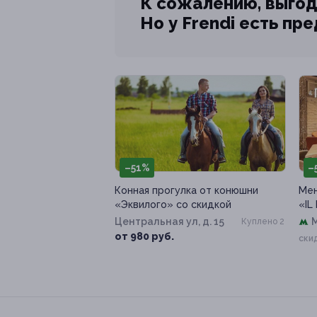
К сожалению, выгод
Но у Frendi есть пр
–51%
–
Конная прогулка от конюшни
Мен
«Эквилого» со скидкой
«IL
Центральная ул, д. 15
Куплено 2
от 980 руб.
ски