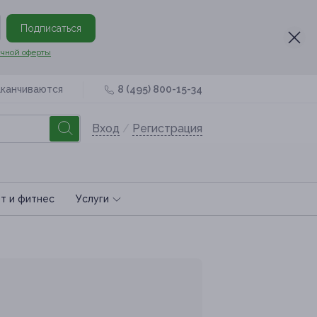
Подписаться
чной оферты
аканчиваются
8 (495) 800-15-34
Вход
/
Регистрация
т и фитнес
Услуги