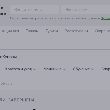
ки —
ике
Подписываясь на рассылку, я соглашаюсь с условиями договора
Публи
Акции дня
Товары
Туризм
РестоКупоны
Скоро з
оКупоны
Красота и уход
Медицина
Обучение
Спoр
 область
ЛИ, ЗАВЕРШЕНА.