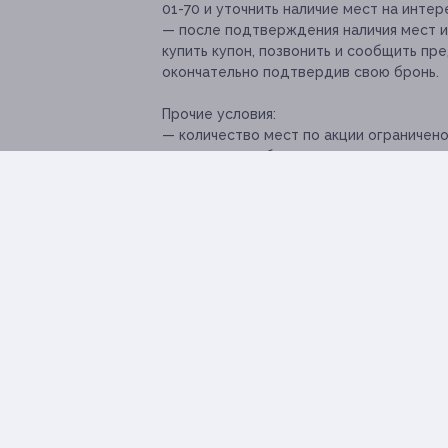
01-70 и уточнить наличие мест на инте
— после подтверждения наличия мест 
купить купон, позвонить и сообщить пре
окончательно подтвердив свою бронь.
Прочие условия:
— количество мест по акции ограничен
коттеджа при бронировании;
— если участник акции не предупреждае
до забронированной даты заезда, купон
— перенести дату заезда или отменить
согласия представителей клуба;
— при заезде необходимо предъявить к
— в случае отсутствия купона админист
Свернуть
Адресa
Перейти на сайт партнера
Юридиче