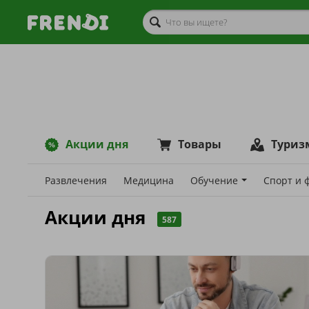
Акции дня
Товары
Туриз
Развлечения
Медицина
Обучение
Спoрт и 
Акции дня
587