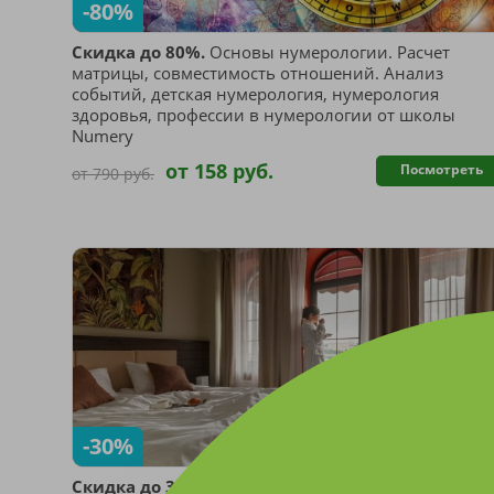
-80%
Скидка до 80%.
Основы нумерологии. Расчет
матрицы, совместимость отношений. Анализ
событий, детская нумерология, нумерология
здоровья, профессии в нумерологии от школы
Numery
от 158 руб.
Посмотреть
от 790 руб.
-30%
Скидка до 30%.
Проживание с приветственным