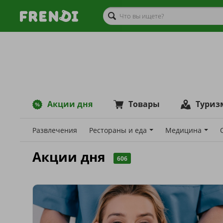
Акции дня
Товары
Туриз
Развлечения
Рестораны и еда
Медицина
Акции дня
606