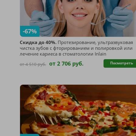
-67%
Скидка до 40%.
Протезирование, ультразвуковая
чистка зубов с фторированием и полировкой или
лечение кариеса в стоматологии Inlain
от 2 706 руб.
Посмотреть
от 4 510 руб.