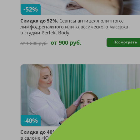
-52%
Скидка до 52%.
Сеансы антицеллюлитного,
лимфодренажного или классического массажа
в студии Perfekt Body
от 900 руб.
Посмотреть
от 1 800 руб.
-40%
Скидка до 40%.
Уход за ресницами и бровями
в салоне «Юнона»