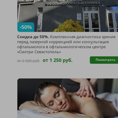
-50%
Скидка до 50%.
Комплексная диагностика зрения
перед лазерной коррекцией или консультация
офтальмолога в офтальмологическом центре
«Смотри Севастополь»
от 1 250 руб.
Посмотреть
от 2 500 руб.