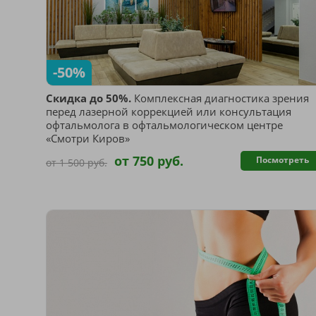
-50%
Скидка до 50%.
Комплексная диагностика зрения
перед лазерной коррекцией или консультация
офтальмолога в офтальмологическом центре
«Смотри Киров»
от 750 руб.
Посмотреть
от 1 500 руб.