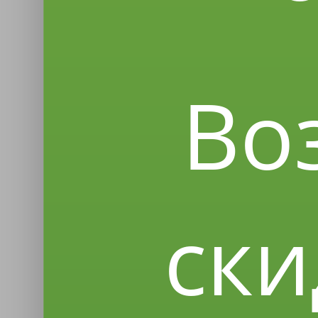
Во
ски